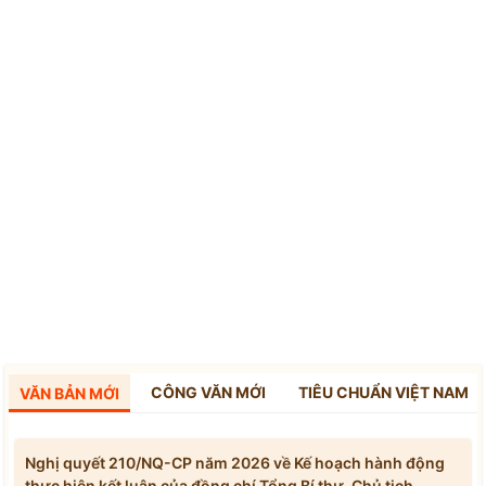
CÔNG VĂN MỚI
TIÊU CHUẨN VIỆT NAM
VĂN BẢN MỚI
Nghị quyết 210/NQ-CP năm 2026 về Kế hoạch hành động
thực hiện kết luận của đồng chí Tổng Bí thư, Chủ tịch