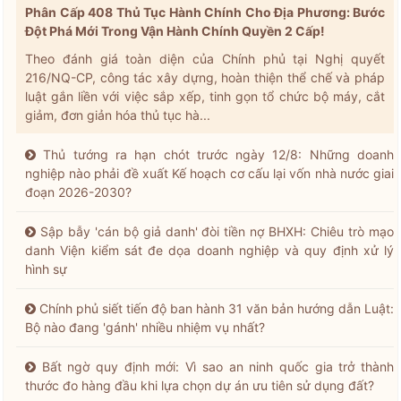
Phân Cấp 408 Thủ Tục Hành Chính Cho Địa Phương: Bước
Đột Phá Mới Trong Vận Hành Chính Quyền 2 Cấp!
Theo đánh giá toàn diện của Chính phủ tại Nghị quyết
216/NQ-CP, công tác xây dựng, hoàn thiện thể chế và pháp
luật gắn liền với việc sắp xếp, tinh gọn tổ chức bộ máy, cắt
giảm, đơn giản hóa thủ tục hà...
Thủ tướng ra hạn chót trước ngày 12/8: Những doanh
nghiệp nào phải đề xuất Kế hoạch cơ cấu lại vốn nhà nước giai
đoạn 2026-2030?
Sập bẫy 'cán bộ giả danh' đòi tiền nợ BHXH: Chiêu trò mạo
danh Viện kiểm sát đe dọa doanh nghiệp và quy định xử lý
hình sự
Chính phủ siết tiến độ ban hành 31 văn bản hướng dẫn Luật:
Bộ nào đang 'gánh' nhiều nhiệm vụ nhất?
Bất ngờ quy định mới: Vì sao an ninh quốc gia trở thành
thước đo hàng đầu khi lựa chọn dự án ưu tiên sử dụng đất?