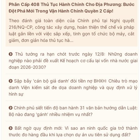
Phân Cấp 408 Thủ Tục Hành Chính Cho Địa Phương: Bước
Đột Phá Mới Trong Vận Hành Chính Quyền 2 Cấp!
Theo đánh giá toàn diện của Chính phủ tại Nghị quyết
216/NQ-CP, công tác xây dựng, hoàn thiện thể chế và pháp
luật gắn liền với việc sắp xếp, tinh gọn tổ chức bộ máy, cắt
giảm, đơn giản hóa thủ tục hà...
Thủ tướng ra hạn chót trước ngày 12/8: Những doanh
nghiệp nào phải đề xuất Kế hoạch cơ cấu lại vốn nhà nước giai
đoạn 2026-2030?
Sập bẫy 'cán bộ giả danh' đòi tiền nợ BHXH: Chiêu trò mạo
danh Viện kiểm sát đe dọa doanh nghiệp và quy định xử lý
hình sự
Chính phủ siết tiến độ ban hành 31 văn bản hướng dẫn Luật:
Bộ nào đang 'gánh' nhiều nhiệm vụ nhất?
Bất ngờ quy định mới: Vì sao an ninh quốc gia trở thành
thước đo hàng đầu khi lựa chọn dự án ưu tiên sử dụng đất?