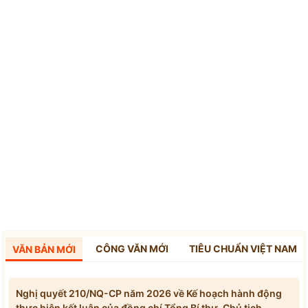
CÔNG VĂN MỚI
TIÊU CHUẨN VIỆT NAM
VĂN BẢN MỚI
Nghị quyết 210/NQ-CP năm 2026 về Kế hoạch hành động
thực hiện kết luận của đồng chí Tổng Bí thư, Chủ tịch