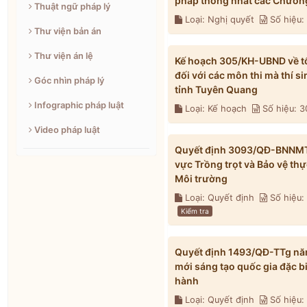
pháp thống nhất các Chương
Thuật ngữ pháp lý
Loại: Nghị quyết
Số hiệu
Thư viện bản án
Thư viện án lệ
Kế hoạch 305/KH-UBND về tổ 
đối với các môn thi mà thí s
Góc nhìn pháp lý
tỉnh Tuyên Quang
Infographic pháp luật
Loại: Kế hoạch
Số hiệu: 
Video pháp luật
Quyết định 3093/QĐ-BNNMT n
vực Trồng trọt và Bảo vệ th
Môi trường
Loại: Quyết định
Số hiệu
Kiểm tra
Quyết định 1493/QĐ-TTg năm
mới sáng tạo quốc gia đặc b
hành
Loại: Quyết định
Số hiệu: