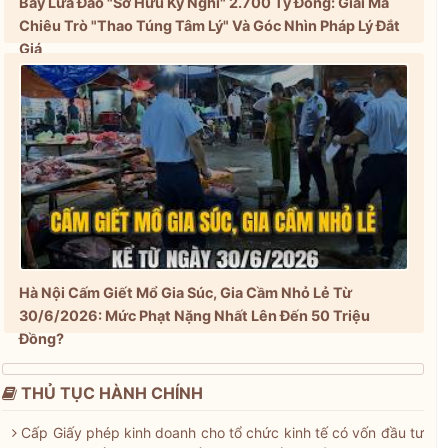
Bẫy Lừa Đảo "Sở Hữu Kỳ Nghỉ" 2.700 Tỷ Đồng: Giải Mã
Chiêu Trò "Thao Túng Tâm Lý" Và Góc Nhìn Pháp Lý Đắt
Giá
Hà Nội Cấm Giết Mổ Gia Súc, Gia Cầm Nhỏ Lẻ Từ
30/6/2026: Mức Phạt Nặng Nhất Lên Đến 50 Triệu
Đồng?
THỦ TỤC HÀNH CHÍNH
Cấp Giấy phép kinh doanh cho tổ chức kinh tế có vốn đầu tư