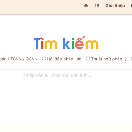


Giới thiệu
bản / TCVN / QCVN
Hỏi đáp pháp luật
Thuật ngữ pháp lý