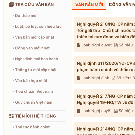

TRA CỨU VĂN BẢN
CÔNG VĂN 
VĂN BẢN MỚI
Dự thảo mới
Nghị quyết 210/NQ-CP năm 2
Luật, bộ luật còn hiệu lực
Tổng Bí thư, Chủ tịch nước 
thiên tai cực đoan và biến 
Văn bản mới cập nhật
Loại: Nghị quyết
Số hiệu
Công văn mới nhất
Nghị định mới ban hành
Nghị định 311/2026/NĐ-CP s
phạm hành chính về thẩm qu
Thông tư mới cập nhật
Loại: Nghị định
Số hiệu: 
Văn bản hợp nhất
Tiêu chuẩn Việt nam
Nghị quyết 217/NQ-CP năm 2
Nghị quyết 19-NQ/TW về đổi 
Quy chuẩn Việt nam
Loại: Nghị quyết
Số hiệu

TIỆN ÍCH HỆ THỐNG
Thủ tục hành chính
Nghị quyết 214/NQ-CP năm 2