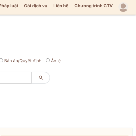
Pháp luật
Gói dịch vụ
Liên hệ
Chương trình CTV
Bản án/Quyết định
Án lệ
