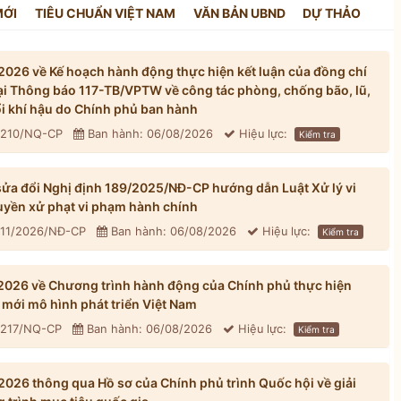
MỚI
TIÊU CHUẨN VIỆT NAM
VĂN BẢN UBND
DỰ THẢO
026 về Kế hoạch hành động thực hiện kết luận của đồng chí
tại Thông báo 117-TB/VPTW về công tác phòng, chống bão, lũ,
đổi khí hậu do Chính phủ ban hành
: 210/NQ-CP
Ban hành: 06/08/2026
Hiệu lực:
Kiểm tra
ửa đổi Nghị định 189/2025/NĐ-CP hướng dẫn Luật Xử lý vi
yền xử phạt vi phạm hành chính
311/2026/NĐ-CP
Ban hành: 06/08/2026
Hiệu lực:
Kiểm tra
026 về Chương trình hành động của Chính phủ thực hiện
mới mô hình phát triển Việt Nam
: 217/NQ-CP
Ban hành: 06/08/2026
Hiệu lực:
Kiểm tra
026 thông qua Hồ sơ của Chính phủ trình Quốc hội về giải