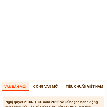
CÔNG VĂN MỚI
TIÊU CHUẨN VIỆT NAM
VĂN BẢN MỚI
Nghị quyết 210/NQ-CP năm 2026 về Kế hoạch hành động
thực hiện kết luận của đồng chí Tổng Bí thư, Chủ tịch