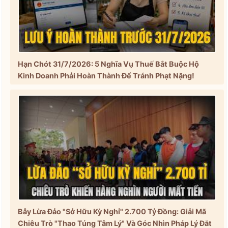
Hạn Chót 31/7/2026: 5 Nghĩa Vụ Thuế Bắt Buộc Hộ
Kinh Doanh Phải Hoàn Thành Để Tránh Phạt Nặng!
Bẫy Lừa Đảo "Sở Hữu Kỳ Nghỉ" 2.700 Tỷ Đồng: Giải Mã
Chiêu Trò "Thao Túng Tâm Lý" Và Góc Nhìn Pháp Lý Đắt