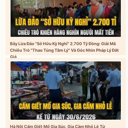
Bẫy Lừa Đảo "Sở Hữu Kỳ Nghỉ" 2.700 Tỷ Đồng: Giải Mã
Chiêu Trò "Thao Túng Tâm Lý" Và Góc Nhìn Pháp Lý Đắt
Giá
Hà Nội Cấm Giết Mổ Gia Súc, Gia Cầm Nhỏ Lẻ Từ