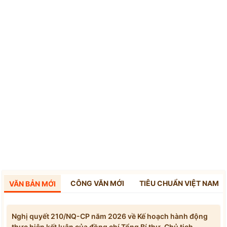
CÔNG VĂN MỚI
TIÊU CHUẨN VIỆT NAM
VĂN BẢN MỚI
Nghị quyết 210/NQ-CP năm 2026 về Kế hoạch hành động
thực hiện kết luận của đồng chí Tổng Bí thư, Chủ tịch