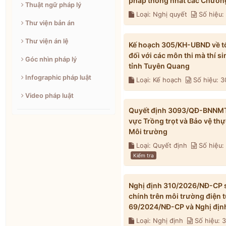
pháp thống nhất các Chương
Thuật ngữ pháp lý
Loại: Nghị quyết
Số hiệu
Thư viện bản án
Thư viện án lệ
Kế hoạch 305/KH-UBND về tổ 
đối với các môn thi mà thí s
Góc nhìn pháp lý
tỉnh Tuyên Quang
Infographic pháp luật
Loại: Kế hoạch
Số hiệu: 
Video pháp luật
Quyết định 3093/QĐ-BNNMT n
vực Trồng trọt và Bảo vệ th
Môi trường
Loại: Quyết định
Số hiệu
Kiểm tra
Nghị định 310/2026/NĐ-CP s
chính trên môi trường điện 
69/2024/NĐ-CP và Nghị địn
Loại: Nghị định
Số hiệu: 