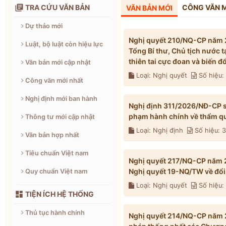

TRA CỨU VĂN BẢN
CÔNG VĂN 
VĂN BẢN MỚI
Dự thảo mới
Nghị quyết 210/NQ-CP năm 2
Luật, bộ luật còn hiệu lực
Tổng Bí thư, Chủ tịch nước 
thiên tai cực đoan và biến 
Văn bản mới cập nhật
Loại: Nghị quyết
Số hiệu
Công văn mới nhất
Nghị định mới ban hành
Nghị định 311/2026/NĐ-CP s
phạm hành chính về thẩm qu
Thông tư mới cập nhật
Loại: Nghị định
Số hiệu: 
Văn bản hợp nhất
Tiêu chuẩn Việt nam
Nghị quyết 217/NQ-CP năm 2
Nghị quyết 19-NQ/TW về đổi 
Quy chuẩn Việt nam
Loại: Nghị quyết
Số hiệu

TIỆN ÍCH HỆ THỐNG
Thủ tục hành chính
Nghị quyết 214/NQ-CP năm 2