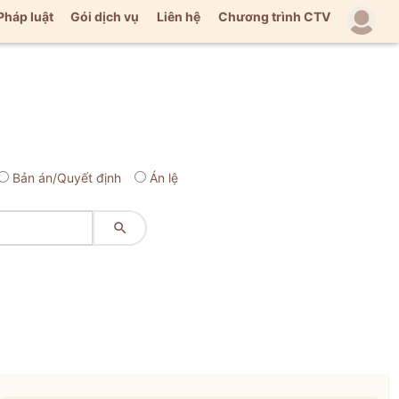
Pháp luật
Gói dịch vụ
Liên hệ
Chương trình CTV
Bản án/Quyết định
Án lệ
