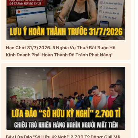
Hạn Chót 31/7/2026: 5 Nghĩa Vụ Thuế Bắt Buộc Hộ
Kinh Doanh Phải Hoàn Thành Để Tránh Phạt Nặng!
Bẫy Lừa Đảo "Sở Hữu Kỳ Nghỉ" 2.700 Tỷ Đồng: Giải Mã