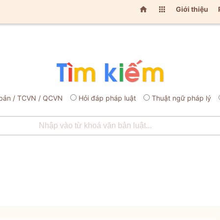


Giới thiệu
bản / TCVN / QCVN
Hỏi đáp pháp luật
Thuật ngữ pháp lý