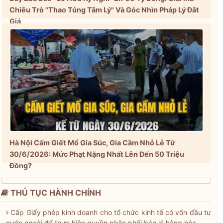
Chiêu Trò "Thao Túng Tâm Lý" Và Góc Nhìn Pháp Lý Đắt
Giá
Hà Nội Cấm Giết Mổ Gia Súc, Gia Cầm Nhỏ Lẻ Từ
30/6/2026: Mức Phạt Nặng Nhất Lên Đến 50 Triệu
Đồng?
THỦ TỤC HÀNH CHÍNH
Cấp Giấy phép kinh doanh cho tổ chức kinh tế có vốn đầu tư
nước ngoài để thực hiện quyền phân phối bán lẻ hàng hóa