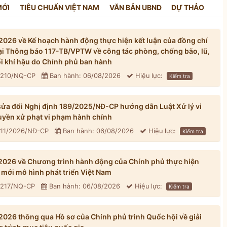
MỚI
TIÊU CHUẨN VIỆT NAM
VĂN BẢN UBND
DỰ THẢO
026 về Kế hoạch hành động thực hiện kết luận của đồng chí
tại Thông báo 117-TB/VPTW về công tác phòng, chống bão, lũ,
đổi khí hậu do Chính phủ ban hành
: 210/NQ-CP
Ban hành: 06/08/2026
Hiệu lực:
Kiểm tra
ửa đổi Nghị định 189/2025/NĐ-CP hướng dẫn Luật Xử lý vi
yền xử phạt vi phạm hành chính
311/2026/NĐ-CP
Ban hành: 06/08/2026
Hiệu lực:
Kiểm tra
026 về Chương trình hành động của Chính phủ thực hiện
mới mô hình phát triển Việt Nam
: 217/NQ-CP
Ban hành: 06/08/2026
Hiệu lực:
Kiểm tra
026 thông qua Hồ sơ của Chính phủ trình Quốc hội về giải