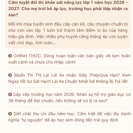
Cấm tuyệt đối thi khảo sát năng lực lớp 1 năm học 2026 -
2027: Cha mẹ trút bỏ áp lực, trường học phải tiếp nhận ra
sao?
Mỗi khi mùa tuyển sinh đầu cấp cận kề, câu chuyện chuẩn bị
cho con vào lớp 1 luôn trở thành tâm điểm lo âu của hàng
triệu gia đình. Việc nhiều phụ huynh căng thẳng ép con luyện
viết chữ đẹp, tính toán...
CHÍNH THỨC: Dừng hoàn toàn văn bản giấy về tạm hoãn
xuất cảnh và chưa cho nhập cảnh!
Muốn Thi Thi Lại Lái Xe Hoặc Giấy PhépQuá Hạn? Xem
Ngay Hồ Sơ Sát Hạch Lái Xe Chuẩn Nhất Để Không Bị Trả Về!
Sắp xếp trường học năm 2026: Nhân sự hỗ trợ giáo dục có
36 tháng để đạt chuẩn, nếu không sẽ xử lý ra sao?
Siết chặt thu chi đầu năm học: Cấm triệt để việc lấy danh
nghĩa “tự nguyện” để ép học sinh đóng tiền trái quy định