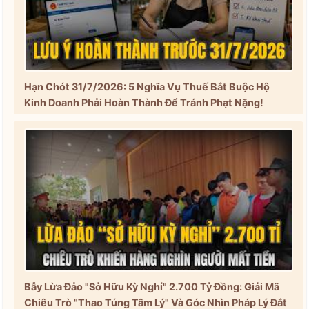
Hạn Chót 31/7/2026: 5 Nghĩa Vụ Thuế Bắt Buộc Hộ
Kinh Doanh Phải Hoàn Thành Để Tránh Phạt Nặng!
Bẫy Lừa Đảo "Sở Hữu Kỳ Nghỉ" 2.700 Tỷ Đồng: Giải Mã
Chiêu Trò "Thao Túng Tâm Lý" Và Góc Nhìn Pháp Lý Đắt