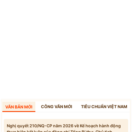
CÔNG VĂN MỚI
TIÊU CHUẨN VIỆT NAM
VĂN BẢN MỚI
Nghị quyết 210/NQ-CP năm 2026 về Kế hoạch hành động
thực hiện kết luận của đồng chí Tổng Bí thư, Chủ tịch