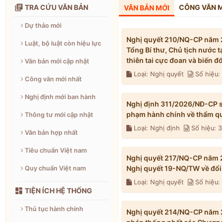

TRA CỨU VĂN BẢN
CÔNG VĂN 
VĂN BẢN MỚI
Dự thảo mới
Nghị quyết 210/NQ-CP năm 2
Luật, bộ luật còn hiệu lực
Tổng Bí thư, Chủ tịch nước 
thiên tai cực đoan và biến 
Văn bản mới cập nhật
Loại: Nghị quyết
Số hiệu
Công văn mới nhất
Nghị định mới ban hành
Nghị định 311/2026/NĐ-CP s
phạm hành chính về thẩm qu
Thông tư mới cập nhật
Loại: Nghị định
Số hiệu: 
Văn bản hợp nhất
Tiêu chuẩn Việt nam
Nghị quyết 217/NQ-CP năm 2
Nghị quyết 19-NQ/TW về đổi 
Quy chuẩn Việt nam
Loại: Nghị quyết
Số hiệu

TIỆN ÍCH HỆ THỐNG
Thủ tục hành chính
Nghị quyết 214/NQ-CP năm 2