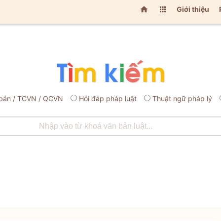


Giới thiệu
bản / TCVN / QCVN
Hỏi đáp pháp luật
Thuật ngữ pháp lý