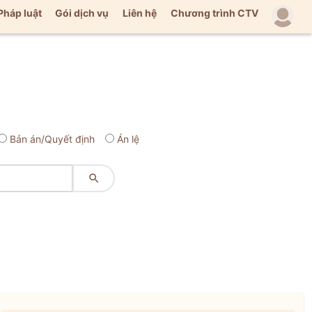
Pháp luật
Gói dịch vụ
Liên hệ
Chương trình CTV
Bản án/Quyết định
Án lệ
