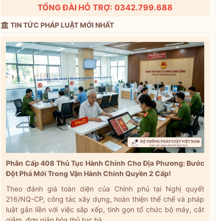
TỔNG ĐÀI HỖ TRỢ: 0342.799.688
TIN TỨC PHÁP LUẬT MỚI NHẤT
Phân Cấp 408 Thủ Tục Hành Chính Cho Địa Phương: Bước
Đột Phá Mới Trong Vận Hành Chính Quyền 2 Cấp!
Theo đánh giá toàn diện của Chính phủ tại Nghị quyết
216/NQ-CP, công tác xây dựng, hoàn thiện thể chế và pháp
luật gắn liền với việc sắp xếp, tinh gọn tổ chức bộ máy, cắt
giảm, đơn giản hóa thủ tục hà...