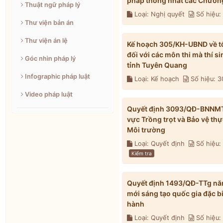
pháp thống nhất các Chương
Thuật ngữ pháp lý
Loại: Nghị quyết
Số hiệu
Thư viện bản án
Thư viện án lệ
Kế hoạch 305/KH-UBND về tổ 
đối với các môn thi mà thí s
Góc nhìn pháp lý
tỉnh Tuyên Quang
Infographic pháp luật
Loại: Kế hoạch
Số hiệu: 
Video pháp luật
Quyết định 3093/QĐ-BNNMT n
vực Trồng trọt và Bảo vệ th
Môi trường
Loại: Quyết định
Số hiệu
Kiểm tra
Quyết định 1493/QĐ-TTg năm
mới sáng tạo quốc gia đặc b
hành
Loại: Quyết định
Số hiệu: