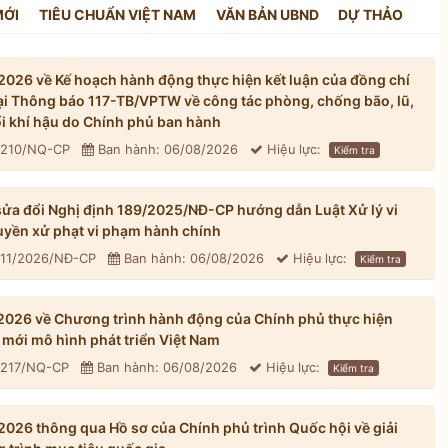
MỚI
TIÊU CHUẨN VIỆT NAM
VĂN BẢN UBND
DỰ THẢO
026 về Kế hoạch hành động thực hiện kết luận của đồng chí
tại Thông báo 117-TB/VPTW về công tác phòng, chống bão, lũ,
đổi khí hậu do Chính phủ ban hành
: 210/NQ-CP
Ban hành: 06/08/2026
Hiệu lực:
Kiểm tra
ửa đổi Nghị định 189/2025/NĐ-CP hướng dẫn Luật Xử lý vi
yền xử phạt vi phạm hành chính
311/2026/NĐ-CP
Ban hành: 06/08/2026
Hiệu lực:
Kiểm tra
026 về Chương trình hành động của Chính phủ thực hiện
mới mô hình phát triển Việt Nam
: 217/NQ-CP
Ban hành: 06/08/2026
Hiệu lực:
Kiểm tra
026 thông qua Hồ sơ của Chính phủ trình Quốc hội về giải