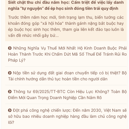
Siết chặt thu chi đầu năm học: Cấm triệt để việc lấy danh
nghĩa “tự nguyện” để ép học sinh đóng tiền trái quy định
Trước thềm năm học mới, tình trạng lạm thu, biến tướng các
khoản đóng góp "xã hội hóa" thành gánh nặng bắt buộc hay
ép buộc học sinh học thêm, tham gia liên kết đào tạo luôn là
vấn đề nhức nhối gây bứ...
Những Nghĩa Vụ Thuế Mới Nhất Hộ Kinh Doanh Buộc Phải
Hoàn Thành Trước Khi Chấm Dứt Mã Số Thuế Để Tránh Rủi Ro
Pháp Lý?
Nộp tiền sử dụng đất giai đoạn chuyển tiếp có bị thiệt? Bộ
Tài chính hướng dẫn thủ tục hoàn tiền cho người dân
Thông tư 69/2025/TT-BTC Còn Hiệu Lực Không? Toàn Bộ
Điểm Mới Quan Trọng Doanh Nghiệp Cần Nắm Rõ
Đột phá công nghệ chiến lược: Đến năm 2030, Việt Nam sẽ
sở hữu bao nhiêu doanh nghiệp hàng đầu làm chủ công nghệ
lõi?