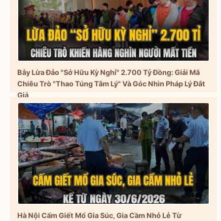
Bẫy Lừa Đảo "Sở Hữu Kỳ Nghỉ" 2.700 Tỷ Đồng: Giải Mã
Chiêu Trò "Thao Túng Tâm Lý" Và Góc Nhìn Pháp Lý Đắt
Giá
Hà Nội Cấm Giết Mổ Gia Súc, Gia Cầm Nhỏ Lẻ Từ