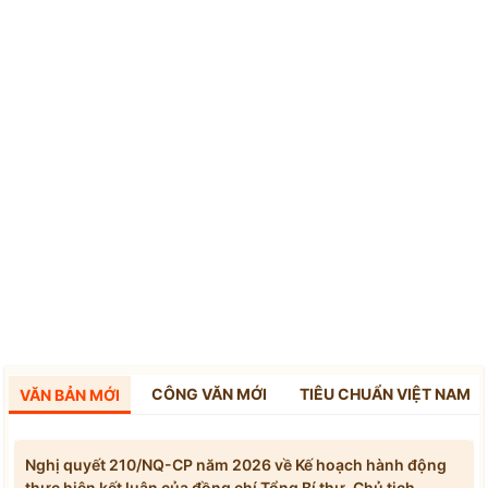
CÔNG VĂN MỚI
TIÊU CHUẨN VIỆT NAM
VĂN BẢN MỚI
Nghị quyết 210/NQ-CP năm 2026 về Kế hoạch hành động
thực hiện kết luận của đồng chí Tổng Bí thư, Chủ tịch