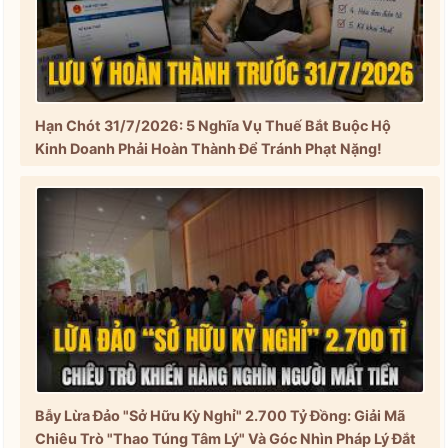
Hạn Chót 31/7/2026: 5 Nghĩa Vụ Thuế Bắt Buộc Hộ
Kinh Doanh Phải Hoàn Thành Để Tránh Phạt Nặng!
Bẫy Lừa Đảo "Sở Hữu Kỳ Nghỉ" 2.700 Tỷ Đồng: Giải Mã
Chiêu Trò "Thao Túng Tâm Lý" Và Góc Nhìn Pháp Lý Đắt