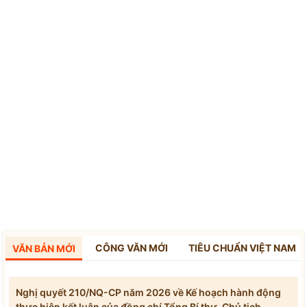
CÔNG VĂN MỚI
TIÊU CHUẨN VIỆT NAM
VĂN BẢN MỚI
Nghị quyết 210/NQ-CP năm 2026 về Kế hoạch hành động
thực hiện kết luận của đồng chí Tổng Bí thư, Chủ tịch