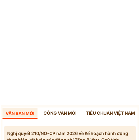
CÔNG VĂN MỚI
TIÊU CHUẨN VIỆT NAM
VĂN BẢN MỚI
Nghị quyết 210/NQ-CP năm 2026 về Kế hoạch hành động
thực hiện kết luận của đồng chí Tổng Bí thư, Chủ tịch