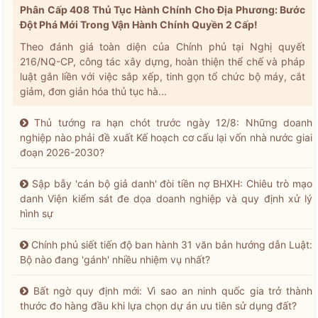
Phân Cấp 408 Thủ Tục Hành Chính Cho Địa Phương: Bước
Đột Phá Mới Trong Vận Hành Chính Quyền 2 Cấp!
Theo đánh giá toàn diện của Chính phủ tại Nghị quyết
216/NQ-CP, công tác xây dựng, hoàn thiện thể chế và pháp
luật gắn liền với việc sắp xếp, tinh gọn tổ chức bộ máy, cắt
giảm, đơn giản hóa thủ tục hà...
Thủ tướng ra hạn chót trước ngày 12/8: Những doanh
nghiệp nào phải đề xuất Kế hoạch cơ cấu lại vốn nhà nước giai
đoạn 2026-2030?
Sập bẫy 'cán bộ giả danh' đòi tiền nợ BHXH: Chiêu trò mạo
danh Viện kiểm sát đe dọa doanh nghiệp và quy định xử lý
hình sự
Chính phủ siết tiến độ ban hành 31 văn bản hướng dẫn Luật:
Bộ nào đang 'gánh' nhiều nhiệm vụ nhất?
Bất ngờ quy định mới: Vì sao an ninh quốc gia trở thành
thước đo hàng đầu khi lựa chọn dự án ưu tiên sử dụng đất?