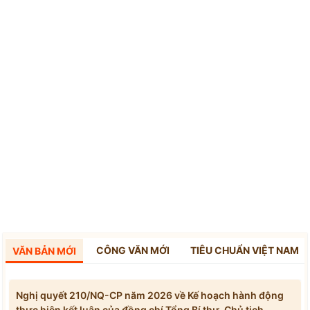
CÔNG VĂN MỚI
TIÊU CHUẨN VIỆT NAM
VĂN BẢN MỚI
Nghị quyết 210/NQ-CP năm 2026 về Kế hoạch hành động
thực hiện kết luận của đồng chí Tổng Bí thư, Chủ tịch