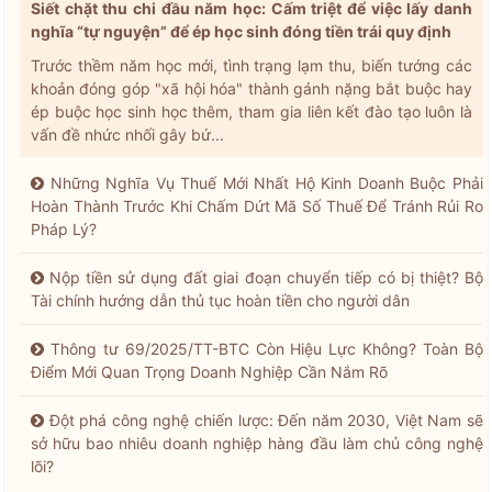
Siết chặt thu chi đầu năm học: Cấm triệt để việc lấy danh
nghĩa “tự nguyện” để ép học sinh đóng tiền trái quy định
Trước thềm năm học mới, tình trạng lạm thu, biến tướng các
khoản đóng góp "xã hội hóa" thành gánh nặng bắt buộc hay
ép buộc học sinh học thêm, tham gia liên kết đào tạo luôn là
vấn đề nhức nhối gây bứ...
Những Nghĩa Vụ Thuế Mới Nhất Hộ Kinh Doanh Buộc Phải
Hoàn Thành Trước Khi Chấm Dứt Mã Số Thuế Để Tránh Rủi Ro
Pháp Lý?
Nộp tiền sử dụng đất giai đoạn chuyển tiếp có bị thiệt? Bộ
Tài chính hướng dẫn thủ tục hoàn tiền cho người dân
Thông tư 69/2025/TT-BTC Còn Hiệu Lực Không? Toàn Bộ
Điểm Mới Quan Trọng Doanh Nghiệp Cần Nắm Rõ
Đột phá công nghệ chiến lược: Đến năm 2030, Việt Nam sẽ
sở hữu bao nhiêu doanh nghiệp hàng đầu làm chủ công nghệ
lõi?