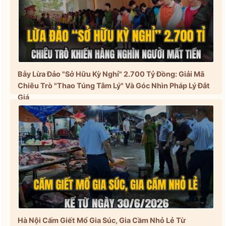
Bẫy Lừa Đảo "Sở Hữu Kỳ Nghỉ" 2.700 Tỷ Đồng: Giải Mã
Chiêu Trò "Thao Túng Tâm Lý" Và Góc Nhìn Pháp Lý Đắt
Giá
Hà Nội Cấm Giết Mổ Gia Súc, Gia Cầm Nhỏ Lẻ Từ