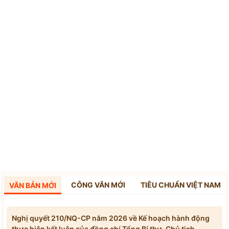
CÔNG VĂN MỚI
TIÊU CHUẨN VIỆT NAM
VĂN BẢN MỚI
Nghị quyết 210/NQ-CP năm 2026 về Kế hoạch hành động
thực hiện kết luận của đồng chí Tổng Bí thư, Chủ tịch