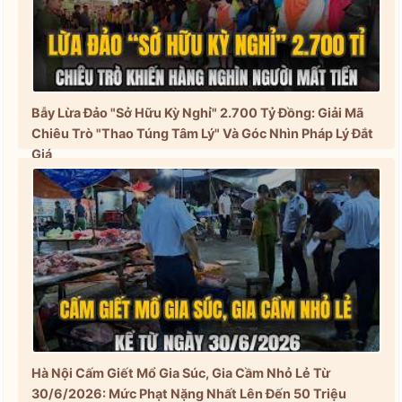
Bẫy Lừa Đảo "Sở Hữu Kỳ Nghỉ" 2.700 Tỷ Đồng: Giải Mã
Chiêu Trò "Thao Túng Tâm Lý" Và Góc Nhìn Pháp Lý Đắt
Giá
Hà Nội Cấm Giết Mổ Gia Súc, Gia Cầm Nhỏ Lẻ Từ
30/6/2026: Mức Phạt Nặng Nhất Lên Đến 50 Triệu