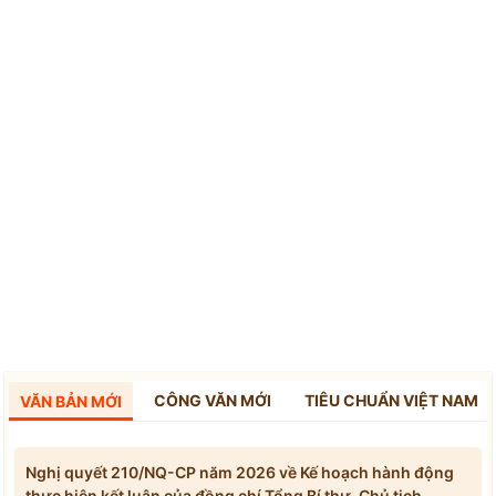
CÔNG VĂN MỚI
TIÊU CHUẨN VIỆT NAM
VĂN BẢN MỚI
Nghị quyết 210/NQ-CP năm 2026 về Kế hoạch hành động
thực hiện kết luận của đồng chí Tổng Bí thư, Chủ tịch