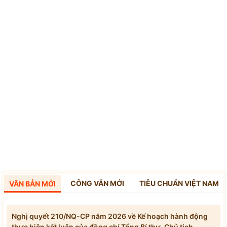
CÔNG VĂN MỚI
TIÊU CHUẨN VIỆT NAM
VĂN BẢN MỚI
Nghị quyết 210/NQ-CP năm 2026 về Kế hoạch hành động
thực hiện kết luận của đồng chí Tổng Bí thư, Chủ tịch