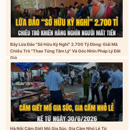
Bẫy Lừa Đảo "Sở Hữu Kỳ Nghỉ" 2.700 Tỷ Đồng: Giải Mã
Chiêu Trò "Thao Túng Tâm Lý" Và Góc Nhìn Pháp Lý Đắt
Giá
Hà Nội Cấm Giết Mổ Gia Súc, Gia Cầm Nhỏ Lẻ Từ