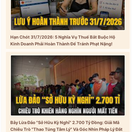
Hạn Chót 31/7/2026: 5 Nghĩa Vụ Thuế Bắt Buộc Hộ
Kinh Doanh Phải Hoàn Thành Để Tránh Phạt Nặng!
Bẫy Lừa Đảo "Sở Hữu Kỳ Nghỉ" 2.700 Tỷ Đồng: Giải Mã
Chiêu Trò "Thao Túng Tâm Lý" Và Góc Nhìn Pháp Lý Đắt