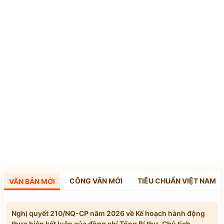
CÔNG VĂN MỚI
TIÊU CHUẨN VIỆT NAM
VĂN BẢN MỚI
Nghị quyết 210/NQ-CP năm 2026 về Kế hoạch hành động
thực hiện kết luận của đồng chí Tổng Bí thư, Chủ tịch