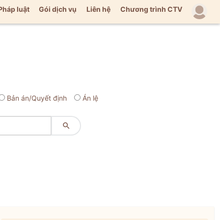
Pháp luật
Gói dịch vụ
Liên hệ
Chương trình CTV
Bản án/Quyết định
Án lệ
