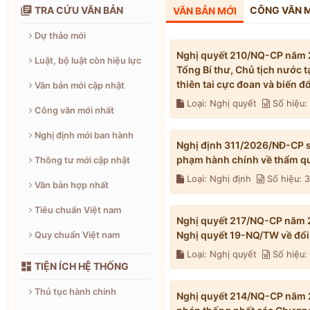

TRA CỨU VĂN BẢN
CÔNG VĂN 
VĂN BẢN MỚI
Dự thảo mới
Nghị quyết 210/NQ-CP năm 2
Luật, bộ luật còn hiệu lực
Tổng Bí thư, Chủ tịch nước 
thiên tai cực đoan và biến 
Văn bản mới cập nhật
Loại: Nghị quyết
Số hiệu
Công văn mới nhất
Nghị định mới ban hành
Nghị định 311/2026/NĐ-CP s
phạm hành chính về thẩm qu
Thông tư mới cập nhật
Loại: Nghị định
Số hiệu: 
Văn bản hợp nhất
Tiêu chuẩn Việt nam
Nghị quyết 217/NQ-CP năm 2
Nghị quyết 19-NQ/TW về đổi 
Quy chuẩn Việt nam
Loại: Nghị quyết
Số hiệu

TIỆN ÍCH HỆ THỐNG
Thủ tục hành chính
Nghị quyết 214/NQ-CP năm 2