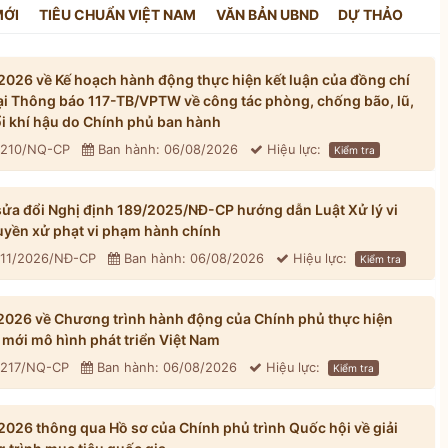
MỚI
TIÊU CHUẨN VIỆT NAM
VĂN BẢN UBND
DỰ THẢO
026 về Kế hoạch hành động thực hiện kết luận của đồng chí
tại Thông báo 117-TB/VPTW về công tác phòng, chống bão, lũ,
đổi khí hậu do Chính phủ ban hành
: 210/NQ-CP
Ban hành: 06/08/2026
Hiệu lực:
Kiểm tra
ửa đổi Nghị định 189/2025/NĐ-CP hướng dẫn Luật Xử lý vi
yền xử phạt vi phạm hành chính
311/2026/NĐ-CP
Ban hành: 06/08/2026
Hiệu lực:
Kiểm tra
026 về Chương trình hành động của Chính phủ thực hiện
mới mô hình phát triển Việt Nam
: 217/NQ-CP
Ban hành: 06/08/2026
Hiệu lực:
Kiểm tra
026 thông qua Hồ sơ của Chính phủ trình Quốc hội về giải