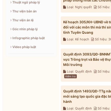
pháp thống nhất các Chương
Thuật ngữ pháp lý
Loại: Nghị quyết
Số hiệu
Thư viện bản án
Thư viện án lệ
Kế hoạch 305/KH-UBND về tổ 
đối với các môn thi mà thí s
Góc nhìn pháp lý
tỉnh Tuyên Quang
Infographic pháp luật
Loại: Kế hoạch
Số hiệu: 
Video pháp luật
Quyết định 3093/QĐ-BNNMT n
vực Trồng trọt và Bảo vệ th
Môi trường
Loại: Quyết định
Số hiệu
Kiểm tra
Quyết định 1493/QĐ-TTg năm
mới sáng tạo quốc gia đặc b
hành
Loại: Quyết định
Số hiệu: