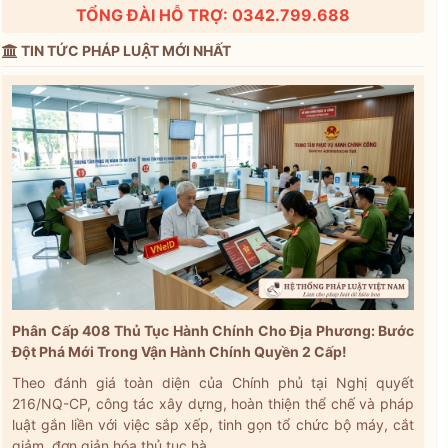
TỔNG ĐÀI HỖ TRỢ: 0342.799.688
TIN TỨC PHÁP LUẬT MỚI NHẤT
Phân Cấp 408 Thủ Tục Hành Chính Cho Địa Phương: Bước
Đột Phá Mới Trong Vận Hành Chính Quyền 2 Cấp!
Theo đánh giá toàn diện của Chính phủ tại Nghị quyết
216/NQ-CP, công tác xây dựng, hoàn thiện thể chế và pháp
luật gắn liền với việc sắp xếp, tinh gọn tổ chức bộ máy, cắt
giảm, đơn giản hóa thủ tục hà...