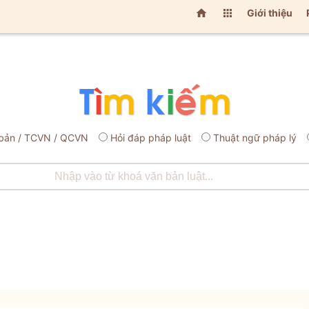


Giới thiệu
bản / TCVN / QCVN
Hỏi đáp pháp luật
Thuật ngữ pháp lý