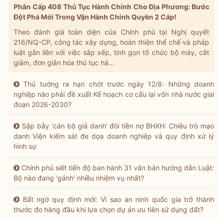
Phân Cấp 408 Thủ Tục Hành Chính Cho Địa Phương: Bước
Đột Phá Mới Trong Vận Hành Chính Quyền 2 Cấp!
Theo đánh giá toàn diện của Chính phủ tại Nghị quyết
216/NQ-CP, công tác xây dựng, hoàn thiện thể chế và pháp
luật gắn liền với việc sắp xếp, tinh gọn tổ chức bộ máy, cắt
giảm, đơn giản hóa thủ tục hà...
Thủ tướng ra hạn chót trước ngày 12/8: Những doanh
nghiệp nào phải đề xuất Kế hoạch cơ cấu lại vốn nhà nước giai
đoạn 2026-2030?
Sập bẫy 'cán bộ giả danh' đòi tiền nợ BHXH: Chiêu trò mạo
danh Viện kiểm sát đe dọa doanh nghiệp và quy định xử lý
hình sự
Chính phủ siết tiến độ ban hành 31 văn bản hướng dẫn Luật:
Bộ nào đang 'gánh' nhiều nhiệm vụ nhất?
Bất ngờ quy định mới: Vì sao an ninh quốc gia trở thành
thước đo hàng đầu khi lựa chọn dự án ưu tiên sử dụng đất?