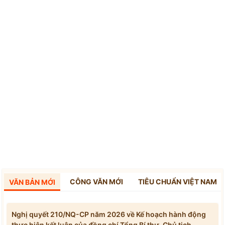
CÔNG VĂN MỚI
TIÊU CHUẨN VIỆT NAM
VĂN BẢN MỚI
Nghị quyết 210/NQ-CP năm 2026 về Kế hoạch hành động
thực hiện kết luận của đồng chí Tổng Bí thư, Chủ tịch