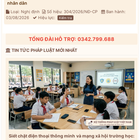
nhân dân
Loại: Nghị định
Số hiệu: 304/2026/NĐ-CP
Ban hành:
03/08/2026
Hiệu lực:
Kiểm tra
TỔNG ĐÀI HỖ TRỢ: 0342.799.688
TIN TỨC PHÁP LUẬT MỚI NHẤT
Siết chặt điện thoại thông minh và mạng xã hội trường học: