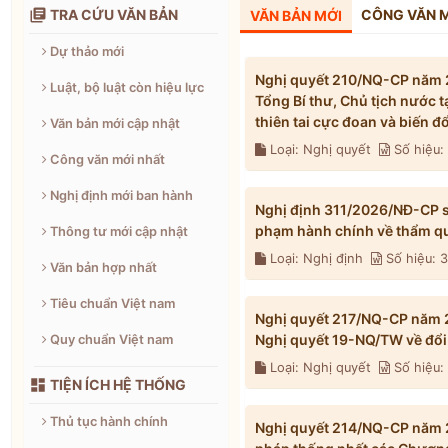

TRA CỨU VĂN BẢN
CÔNG VĂN 
VĂN BẢN MỚI
Dự thảo mới
Nghị quyết 210/NQ-CP năm 2
Luật, bộ luật còn hiệu lực
Tổng Bí thư, Chủ tịch nước 
thiên tai cực đoan và biến 
Văn bản mới cập nhật
Loại: Nghị quyết
Số hiệu
Công văn mới nhất
Nghị định mới ban hành
Nghị định 311/2026/NĐ-CP s
phạm hành chính về thẩm qu
Thông tư mới cập nhật
Loại: Nghị định
Số hiệu: 
Văn bản hợp nhất
Tiêu chuẩn Việt nam
Nghị quyết 217/NQ-CP năm 2
Nghị quyết 19-NQ/TW về đổi 
Quy chuẩn Việt nam
Loại: Nghị quyết
Số hiệu

TIỆN ÍCH HỆ THỐNG
Thủ tục hành chính
Nghị quyết 214/NQ-CP năm 2