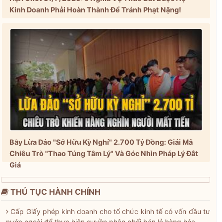
Kinh Doanh Phải Hoàn Thành Để Tránh Phạt Nặng!
Bẫy Lừa Đảo "Sở Hữu Kỳ Nghỉ" 2.700 Tỷ Đồng: Giải Mã
Chiêu Trò "Thao Túng Tâm Lý" Và Góc Nhìn Pháp Lý Đắt
Giá
THỦ TỤC HÀNH CHÍNH
Cấp Giấy phép kinh doanh cho tổ chức kinh tế có vốn đầu tư
nước ngoài để thực hiện quyền phân phối bán lẻ hàng hóa