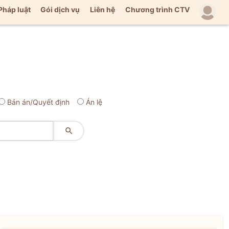
Pháp luật
Gói dịch vụ
Liên hệ
Chương trình CTV
Bản án/Quyết định
Án lệ
