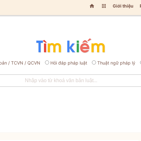


Giới thiệu
bản / TCVN / QCVN
Hỏi đáp pháp luật
Thuật ngữ pháp lý