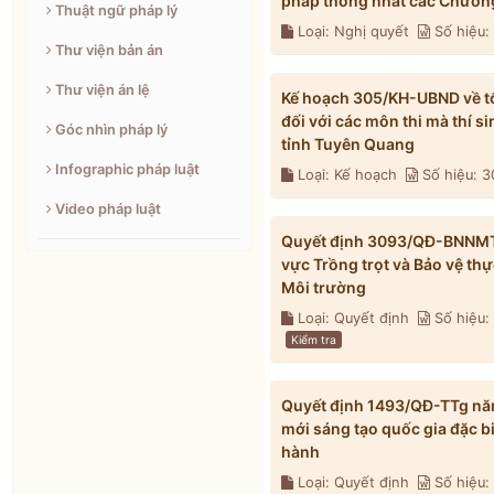
pháp thống nhất các Chương
Thuật ngữ pháp lý
Loại: Nghị quyết
Số hiệu
Thư viện bản án
Thư viện án lệ
Kế hoạch 305/KH-UBND về tổ 
đối với các môn thi mà thí s
Góc nhìn pháp lý
tỉnh Tuyên Quang
Infographic pháp luật
Loại: Kế hoạch
Số hiệu: 
Video pháp luật
Quyết định 3093/QĐ-BNNMT n
vực Trồng trọt và Bảo vệ th
Môi trường
Loại: Quyết định
Số hiệu
Kiểm tra
Quyết định 1493/QĐ-TTg năm
mới sáng tạo quốc gia đặc b
hành
Loại: Quyết định
Số hiệu: