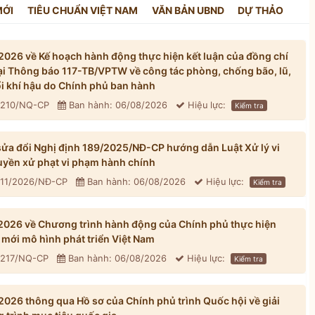
MỚI
TIÊU CHUẨN VIỆT NAM
VĂN BẢN UBND
DỰ THẢO
026 về Kế hoạch hành động thực hiện kết luận của đồng chí
tại Thông báo 117-TB/VPTW về công tác phòng, chống bão, lũ,
đổi khí hậu do Chính phủ ban hành
: 210/NQ-CP
Ban hành: 06/08/2026
Hiệu lực:
Kiểm tra
ửa đổi Nghị định 189/2025/NĐ-CP hướng dẫn Luật Xử lý vi
yền xử phạt vi phạm hành chính
311/2026/NĐ-CP
Ban hành: 06/08/2026
Hiệu lực:
Kiểm tra
026 về Chương trình hành động của Chính phủ thực hiện
mới mô hình phát triển Việt Nam
: 217/NQ-CP
Ban hành: 06/08/2026
Hiệu lực:
Kiểm tra
026 thông qua Hồ sơ của Chính phủ trình Quốc hội về giải