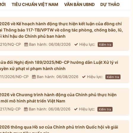
MỚI
TIÊU CHUẨN VIỆT NAM
VĂN BẢN UBND
DỰ THẢO
026 về Kế hoạch hành động thực hiện kết luận của đồng chí
tại Thông báo 117-TB/VPTW về công tác phòng, chống bão, lũ,
đổi khí hậu do Chính phủ ban hành
: 210/NQ-CP
Ban hành: 06/08/2026
Hiệu lực:
Kiểm tra
ửa đổi Nghị định 189/2025/NĐ-CP hướng dẫn Luật Xử lý vi
yền xử phạt vi phạm hành chính
311/2026/NĐ-CP
Ban hành: 06/08/2026
Hiệu lực:
Kiểm tra
026 về Chương trình hành động của Chính phủ thực hiện
mới mô hình phát triển Việt Nam
: 217/NQ-CP
Ban hành: 06/08/2026
Hiệu lực:
Kiểm tra
026 thông qua Hồ sơ của Chính phủ trình Quốc hội về giải