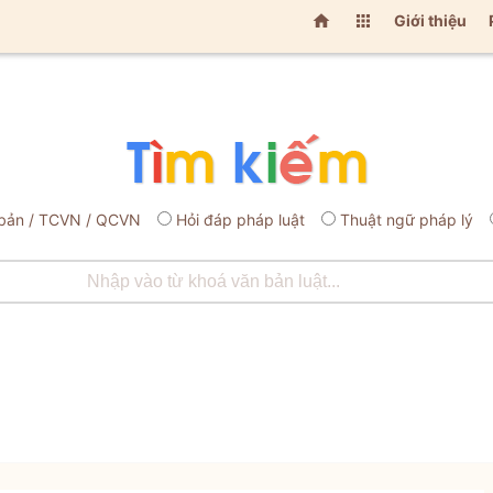


Giới thiệu
bản / TCVN / QCVN
Hỏi đáp pháp luật
Thuật ngữ pháp lý