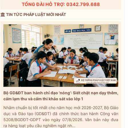
TỔNG ĐÀI HỖ TRỢ: 0342.799.688
TIN TỨC PHÁP LUẬT MỚI NHẤT
Bộ GD&ĐT ban hành chỉ đạo 'nóng': Siết chặt nạn dạy thêm,
cấm lạm thu và cấm thi khảo sát vào lớp 1
Nhằm chuẩn bị tốt nhất cho năm học mới 2026-2027, Bộ Giáo
dục và Đào tạo (GD&ĐT) đã chính thức ban hành Công văn
5208/BGDĐT-GDPT vào ngày 07/8/2026. Văn bản này đưa
ra hàng loạt yêu cầu nghiêm ngặt nh...