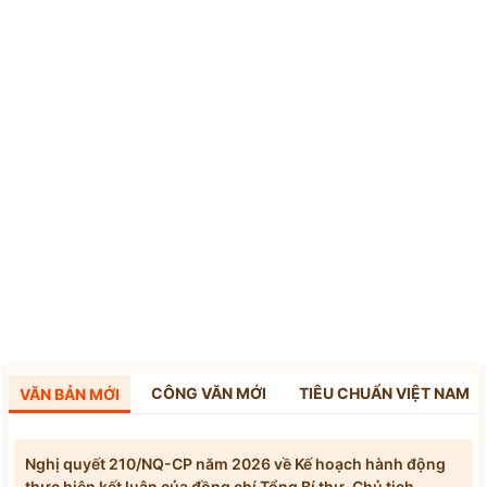
CÔNG VĂN MỚI
TIÊU CHUẨN VIỆT NAM
VĂN BẢN MỚI
Nghị quyết 210/NQ-CP năm 2026 về Kế hoạch hành động
thực hiện kết luận của đồng chí Tổng Bí thư, Chủ tịch