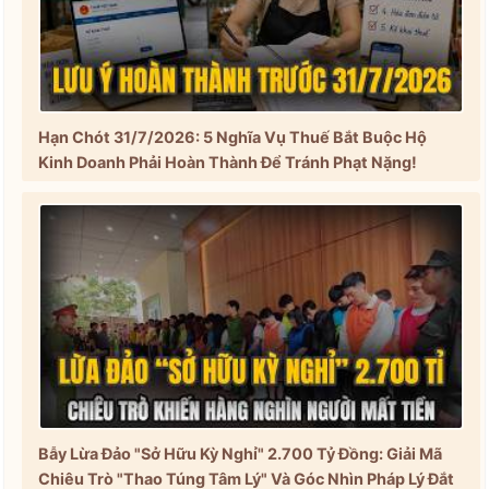
Hạn Chót 31/7/2026: 5 Nghĩa Vụ Thuế Bắt Buộc Hộ
Kinh Doanh Phải Hoàn Thành Để Tránh Phạt Nặng!
Bẫy Lừa Đảo "Sở Hữu Kỳ Nghỉ" 2.700 Tỷ Đồng: Giải Mã
Chiêu Trò "Thao Túng Tâm Lý" Và Góc Nhìn Pháp Lý Đắt