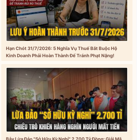
Hạn Chót 31/7/2026: 5 Nghĩa Vụ Thuế Bắt Buộc Hộ
Kinh Doanh Phải Hoàn Thành Để Tránh Phạt Nặng!
Bẫy Lừa Đảo "Sở Hữu Kỳ Nghỉ" 2.700 Tỷ Đồng: Giải Mã