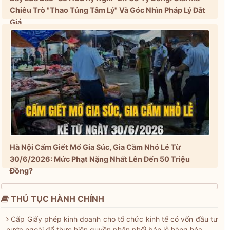
Chiêu Trò "Thao Túng Tâm Lý" Và Góc Nhìn Pháp Lý Đắt
Giá
Hà Nội Cấm Giết Mổ Gia Súc, Gia Cầm Nhỏ Lẻ Từ
30/6/2026: Mức Phạt Nặng Nhất Lên Đến 50 Triệu
Đồng?
THỦ TỤC HÀNH CHÍNH
Cấp Giấy phép kinh doanh cho tổ chức kinh tế có vốn đầu tư
nước ngoài để thực hiện quyền phân phối bán lẻ hàng hóa