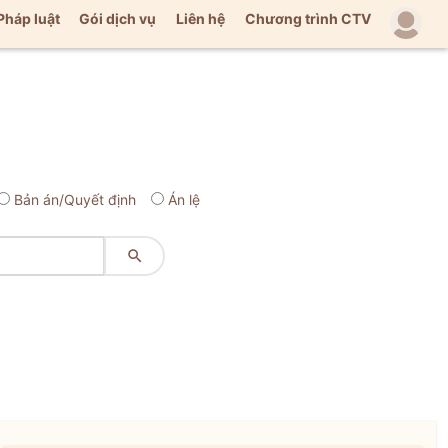
Pháp luật
Gói dịch vụ
Liên hệ
Chương trình CTV
Bản án/Quyết định
Án lệ
