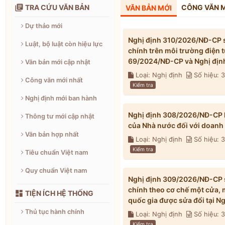

TRA CỨU VĂN BẢN
CÔNG VĂN 
VĂN BẢN MỚI
Dự thảo mới
Nghị định 310/2026/NĐ-CP s
Luật, bộ luật còn hiệu lực
chính trên môi trường điện 
69/2024/NĐ-CP và Nghị địn
Văn bản mới cập nhật
Loại: Nghị định
Số hiệu: 
Công văn mới nhất
Kiểm tra
Nghị định mới ban hành
Nghị định 308/2026/NĐ-CP h
Thông tư mới cập nhật
của Nhà nước đối với doanh
Văn bản hợp nhất
Loại: Nghị định
Số hiệu:
Kiểm tra
Tiêu chuẩn Việt nam
Quy chuẩn Việt nam
Nghị định 309/2026/NĐ-CP s
chính theo cơ chế một cửa, 

TIỆN ÍCH HỆ THỐNG
quốc gia được sửa đổi tại 
Thủ tục hành chính
Loại: Nghị định
Số hiệu:
Kiểm tra