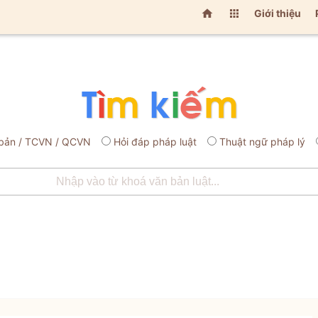


Giới thiệu
bản / TCVN / QCVN
Hỏi đáp pháp luật
Thuật ngữ pháp lý