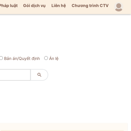
Pháp luật
Gói dịch vụ
Liên hệ
Chương trình CTV
Bản án/Quyết định
Án lệ
