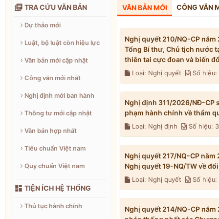

TRA CỨU VĂN BẢN
CÔNG VĂN 
VĂN BẢN MỚI
Dự thảo mới
Nghị quyết 210/NQ-CP năm 2
Luật, bộ luật còn hiệu lực
Tổng Bí thư, Chủ tịch nước 
thiên tai cực đoan và biến 
Văn bản mới cập nhật
Loại: Nghị quyết
Số hiệu
Công văn mới nhất
Nghị định mới ban hành
Nghị định 311/2026/NĐ-CP s
phạm hành chính về thẩm qu
Thông tư mới cập nhật
Loại: Nghị định
Số hiệu: 
Văn bản hợp nhất
Tiêu chuẩn Việt nam
Nghị quyết 217/NQ-CP năm 2
Nghị quyết 19-NQ/TW về đổi 
Quy chuẩn Việt nam
Loại: Nghị quyết
Số hiệu

TIỆN ÍCH HỆ THỐNG
Thủ tục hành chính
Nghị quyết 214/NQ-CP năm 2