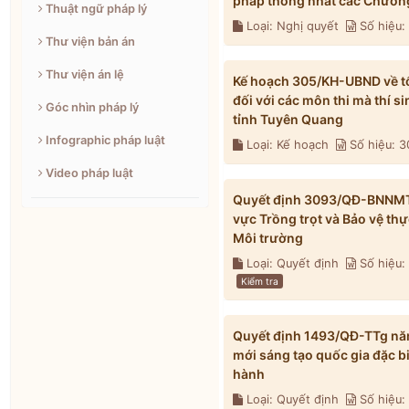
pháp thống nhất các Chương
Thuật ngữ pháp lý
Loại: Nghị quyết
Số hiệu
Thư viện bản án
Thư viện án lệ
Kế hoạch 305/KH-UBND về tổ 
đối với các môn thi mà thí s
Góc nhìn pháp lý
tỉnh Tuyên Quang
Infographic pháp luật
Loại: Kế hoạch
Số hiệu: 
Video pháp luật
Quyết định 3093/QĐ-BNNMT n
vực Trồng trọt và Bảo vệ th
Môi trường
Loại: Quyết định
Số hiệu
Kiểm tra
Quyết định 1493/QĐ-TTg năm
mới sáng tạo quốc gia đặc b
hành
Loại: Quyết định
Số hiệu: