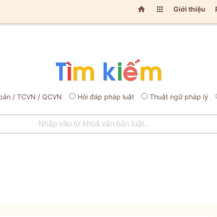


Giới thiệu
bản / TCVN / QCVN
Hỏi đáp pháp luật
Thuật ngữ pháp lý