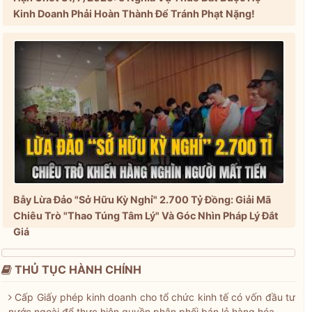
Kinh Doanh Phải Hoàn Thành Để Tránh Phạt Nặng!
Bẫy Lừa Đảo "Sở Hữu Kỳ Nghỉ" 2.700 Tỷ Đồng: Giải Mã
Chiêu Trò "Thao Túng Tâm Lý" Và Góc Nhìn Pháp Lý Đắt
Giá
THỦ TỤC HÀNH CHÍNH
Cấp Giấy phép kinh doanh cho tổ chức kinh tế có vốn đầu tư
nước ngoài để thực hiện quyền phân phối bán lẻ hàng hóa