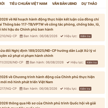
MỚI
TIÊU CHUẨN VIỆT NAM
VĂN BẢN UBND
DỰ THẢO
026 về Kế hoạch hành động thực hiện kết luận của đồng chí
tại Thông báo 117-TB/VPTW về công tác phòng, chống bão, lũ,
đổi khí hậu do Chính phủ ban hành
: 210/NQ-CP
Ban hành: 06/08/2026
Hiệu lực:
Kiểm tra
ửa đổi Nghị định 189/2025/NĐ-CP hướng dẫn Luật Xử lý vi
yền xử phạt vi phạm hành chính
311/2026/NĐ-CP
Ban hành: 06/08/2026
Hiệu lực:
Kiểm tra
026 về Chương trình hành động của Chính phủ thực hiện
mới mô hình phát triển Việt Nam
: 217/NQ-CP
Ban hành: 06/08/2026
Hiệu lực:
Kiểm tra
026 thông qua Hồ sơ của Chính phủ trình Quốc hội về giải