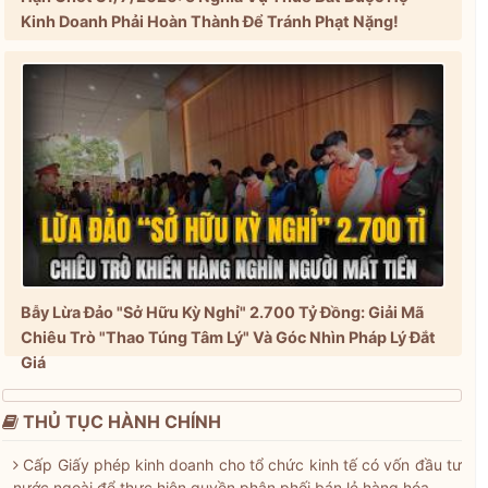
Kinh Doanh Phải Hoàn Thành Để Tránh Phạt Nặng!
Bẫy Lừa Đảo "Sở Hữu Kỳ Nghỉ" 2.700 Tỷ Đồng: Giải Mã
Chiêu Trò "Thao Túng Tâm Lý" Và Góc Nhìn Pháp Lý Đắt
Giá
THỦ TỤC HÀNH CHÍNH
Cấp Giấy phép kinh doanh cho tổ chức kinh tế có vốn đầu tư
nước ngoài để thực hiện quyền phân phối bán lẻ hàng hóa