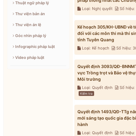
pháp thống nhất các Chương
Thuật ngữ pháp lý
Loại: Nghị quyết
Số hiệu
Thư viện bản án
Thư viện án lệ
Kế hoạch 305/KH-UBND về tổ 
đối với các môn thi mà thí s
Góc nhìn pháp lý
tỉnh Tuyên Quang
Infographic pháp luật
Loại: Kế hoạch
Số hiệu: 
Video pháp luật
Quyết định 3093/QĐ-BNNMT n
vực Trồng trọt và Bảo vệ th
Môi trường
Loại: Quyết định
Số hiệu
Kiểm tra
Quyết định 1493/QĐ-TTg năm
mới sáng tạo quốc gia đặc b
hành
Loại: Quyết định
Số hiệu: