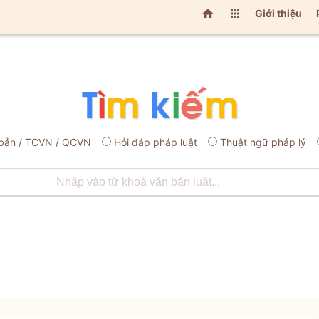


Giới thiệu
bản / TCVN / QCVN
Hỏi đáp pháp luật
Thuật ngữ pháp lý