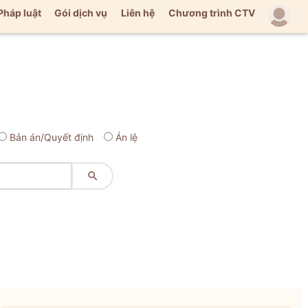
Pháp luật
Gói dịch vụ
Liên hệ
Chương trình CTV
Bản án/Quyết định
Án lệ
