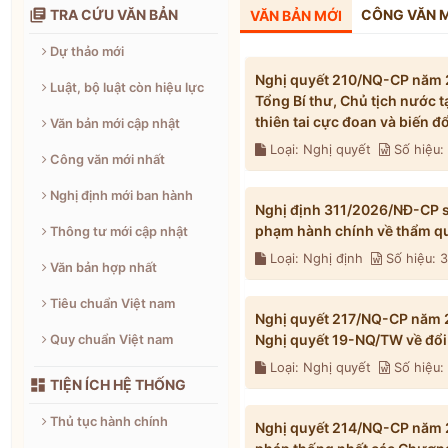

TRA CỨU VĂN BẢN
CÔNG VĂN 
VĂN BẢN MỚI
Dự thảo mới
Nghị quyết 210/NQ-CP năm 2
Luật, bộ luật còn hiệu lực
Tổng Bí thư, Chủ tịch nước 
thiên tai cực đoan và biến 
Văn bản mới cập nhật
Loại: Nghị quyết
Số hiệu
Công văn mới nhất
Nghị định mới ban hành
Nghị định 311/2026/NĐ-CP s
phạm hành chính về thẩm qu
Thông tư mới cập nhật
Loại: Nghị định
Số hiệu: 
Văn bản hợp nhất
Tiêu chuẩn Việt nam
Nghị quyết 217/NQ-CP năm 2
Nghị quyết 19-NQ/TW về đổi 
Quy chuẩn Việt nam
Loại: Nghị quyết
Số hiệu

TIỆN ÍCH HỆ THỐNG
Thủ tục hành chính
Nghị quyết 214/NQ-CP năm 2