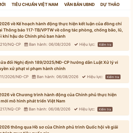
MỚI
TIÊU CHUẨN VIỆT NAM
VĂN BẢN UBND
DỰ THẢO
026 về Kế hoạch hành động thực hiện kết luận của đồng chí
tại Thông báo 117-TB/VPTW về công tác phòng, chống bão, lũ,
đổi khí hậu do Chính phủ ban hành
: 210/NQ-CP
Ban hành: 06/08/2026
Hiệu lực:
Kiểm tra
ửa đổi Nghị định 189/2025/NĐ-CP hướng dẫn Luật Xử lý vi
yền xử phạt vi phạm hành chính
311/2026/NĐ-CP
Ban hành: 06/08/2026
Hiệu lực:
Kiểm tra
026 về Chương trình hành động của Chính phủ thực hiện
mới mô hình phát triển Việt Nam
: 217/NQ-CP
Ban hành: 06/08/2026
Hiệu lực:
Kiểm tra
026 thông qua Hồ sơ của Chính phủ trình Quốc hội về giải