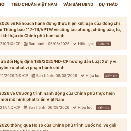
MỚI
TIÊU CHUẨN VIỆT NAM
VĂN BẢN UBND
DỰ THẢO
026 về Kế hoạch hành động thực hiện kết luận của đồng chí
tại Thông báo 117-TB/VPTW về công tác phòng, chống bão, lũ,
đổi khí hậu do Chính phủ ban hành
: 210/NQ-CP
Ban hành: 06/08/2026
Hiệu lực:
Kiểm tra
ửa đổi Nghị định 189/2025/NĐ-CP hướng dẫn Luật Xử lý vi
yền xử phạt vi phạm hành chính
311/2026/NĐ-CP
Ban hành: 06/08/2026
Hiệu lực:
Kiểm tra
026 về Chương trình hành động của Chính phủ thực hiện
mới mô hình phát triển Việt Nam
: 217/NQ-CP
Ban hành: 06/08/2026
Hiệu lực:
Kiểm tra
026 thông qua Hồ sơ của Chính phủ trình Quốc hội về giải