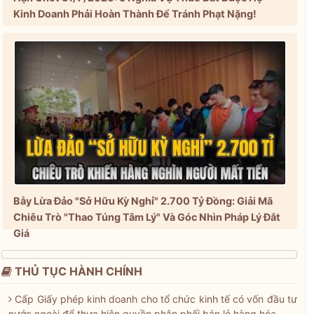
Kinh Doanh Phải Hoàn Thành Để Tránh Phạt Nặng!
Bẫy Lừa Đảo "Sở Hữu Kỳ Nghỉ" 2.700 Tỷ Đồng: Giải Mã
Chiêu Trò "Thao Túng Tâm Lý" Và Góc Nhìn Pháp Lý Đắt
Giá
THỦ TỤC HÀNH CHÍNH
Cấp Giấy phép kinh doanh cho tổ chức kinh tế có vốn đầu tư
nước ngoài để thực hiện quyền phân phối bán lẻ hàng hóa