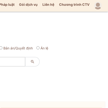
Pháp luật
Gói dịch vụ
Liên hệ
Chương trình CTV
Bản án/Quyết định
Án lệ
