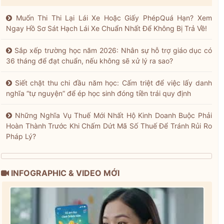
Muốn Thi Thi Lại Lái Xe Hoặc Giấy PhépQuá Hạn? Xem
Ngay Hồ Sơ Sát Hạch Lái Xe Chuẩn Nhất Để Không Bị Trả Về!
Sắp xếp trường học năm 2026: Nhân sự hỗ trợ giáo dục có
36 tháng để đạt chuẩn, nếu không sẽ xử lý ra sao?
Siết chặt thu chi đầu năm học: Cấm triệt để việc lấy danh
nghĩa “tự nguyện” để ép học sinh đóng tiền trái quy định
Những Nghĩa Vụ Thuế Mới Nhất Hộ Kinh Doanh Buộc Phải
Hoàn Thành Trước Khi Chấm Dứt Mã Số Thuế Để Tránh Rủi Ro
Pháp Lý?
INFOGRAPHIC & VIDEO MỚI