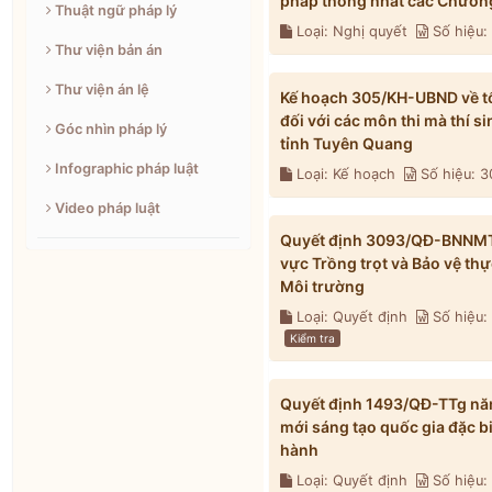
pháp thống nhất các Chương
Thuật ngữ pháp lý
Loại: Nghị quyết
Số hiệu
Thư viện bản án
Thư viện án lệ
Kế hoạch 305/KH-UBND về tổ 
đối với các môn thi mà thí s
Góc nhìn pháp lý
tỉnh Tuyên Quang
Infographic pháp luật
Loại: Kế hoạch
Số hiệu: 
Video pháp luật
Quyết định 3093/QĐ-BNNMT n
vực Trồng trọt và Bảo vệ th
Môi trường
Loại: Quyết định
Số hiệu
Kiểm tra
Quyết định 1493/QĐ-TTg năm
mới sáng tạo quốc gia đặc b
hành
Loại: Quyết định
Số hiệu: