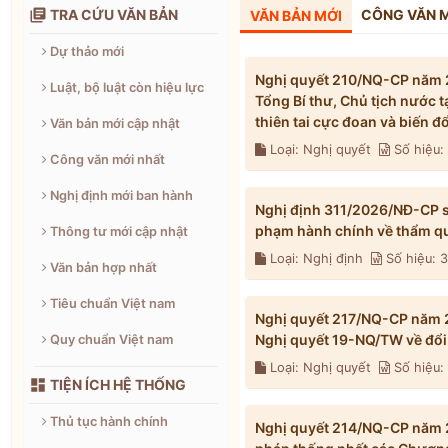

TRA CỨU VĂN BẢN
CÔNG VĂN 
VĂN BẢN MỚI
Dự thảo mới
Nghị quyết 210/NQ-CP năm 2
Luật, bộ luật còn hiệu lực
Tổng Bí thư, Chủ tịch nước 
thiên tai cực đoan và biến 
Văn bản mới cập nhật
Loại: Nghị quyết
Số hiệu
Công văn mới nhất
Nghị định mới ban hành
Nghị định 311/2026/NĐ-CP s
phạm hành chính về thẩm qu
Thông tư mới cập nhật
Loại: Nghị định
Số hiệu: 
Văn bản hợp nhất
Tiêu chuẩn Việt nam
Nghị quyết 217/NQ-CP năm 2
Nghị quyết 19-NQ/TW về đổi 
Quy chuẩn Việt nam
Loại: Nghị quyết
Số hiệu

TIỆN ÍCH HỆ THỐNG
Thủ tục hành chính
Nghị quyết 214/NQ-CP năm 2