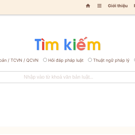


Giới thiệu
bản / TCVN / QCVN
Hỏi đáp pháp luật
Thuật ngữ pháp lý