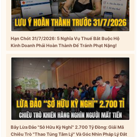
Hạn Chót 31/7/2026: 5 Nghĩa Vụ Thuế Bắt Buộc Hộ
Kinh Doanh Phải Hoàn Thành Để Tránh Phạt Nặng!
Bẫy Lừa Đảo "Sở Hữu Kỳ Nghỉ" 2.700 Tỷ Đồng: Giải Mã
Chiêu Trò "Thao Túng Tâm Lý" Và Góc Nhìn Pháp Lý Đắt