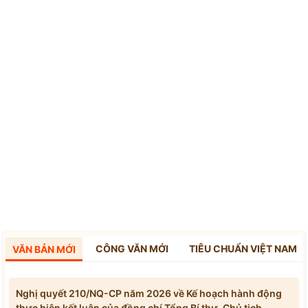
CÔNG VĂN MỚI
TIÊU CHUẨN VIỆT NAM
VĂN BẢN MỚI
Nghị quyết 210/NQ-CP năm 2026 về Kế hoạch hành động
thực hiện kết luận của đồng chí Tổng Bí thư, Chủ tịch