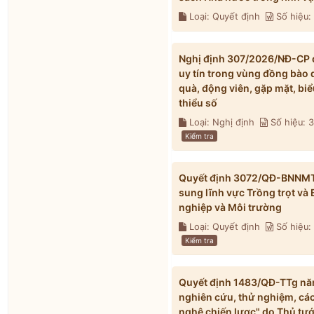
Loại: Quyết định
Số hiệu:
Nghị định 307/2026/NĐ-CP qu
uy tín trong vùng đồng bào 
quà, động viên, gặp mặt, biể
thiểu số
Loại: Nghị định
Số hiệu:
Kiểm tra
Quyết định 3072/QĐ-BNNMT 
sung lĩnh vực Trồng trọt và
nghiệp và Môi trường
Loại: Quyết định
Số hiệu
Kiểm tra
Quyết định 1483/QĐ-TTg năm
nghiên cứu, thử nghiệm, các
nghệ chiến lược" do Thủ tư