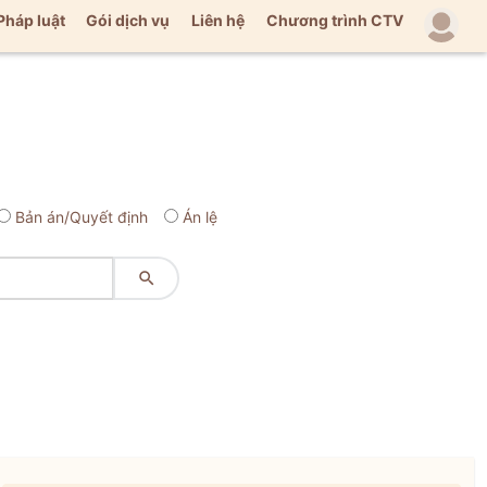
Pháp luật
Gói dịch vụ
Liên hệ
Chương trình CTV
Bản án/Quyết định
Án lệ
