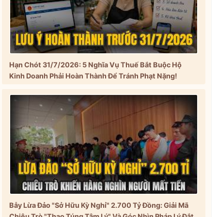
Hạn Chót 31/7/2026: 5 Nghĩa Vụ Thuế Bắt Buộc Hộ
Kinh Doanh Phải Hoàn Thành Để Tránh Phạt Nặng!
Bẫy Lừa Đảo "Sở Hữu Kỳ Nghỉ" 2.700 Tỷ Đồng: Giải Mã
Chiêu Trò "Thao Túng Tâm Lý" Và Góc Nhìn Pháp Lý Đắt