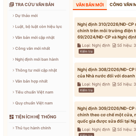

TRA CỨU VĂN BẢN
CÔNG VĂN 
VĂN BẢN MỚI
Dự thảo mới
Nghị định 310/2026/NĐ-CP s
Luật, bộ luật còn hiệu lực
chính trên môi trường điện 
69/2024/NĐ-CP và Nghị địn
Văn bản mới cập nhật
Loại: Nghị định
Số hiệu: 
Công văn mới nhất
Kiểm tra
Nghị định mới ban hành
Nghị định 308/2026/NĐ-CP h
Thông tư mới cập nhật
của Nhà nước đối với doanh
Văn bản hợp nhất
Loại: Nghị định
Số hiệu:
Kiểm tra
Tiêu chuẩn Việt nam
Quy chuẩn Việt nam
Nghị định 309/2026/NĐ-CP s
chính theo cơ chế một cửa, 

TIỆN ÍCH HỆ THỐNG
quốc gia được sửa đổi tại 
Thủ tục hành chính
Loại: Nghị định
Số hiệu:
Kiểm tra