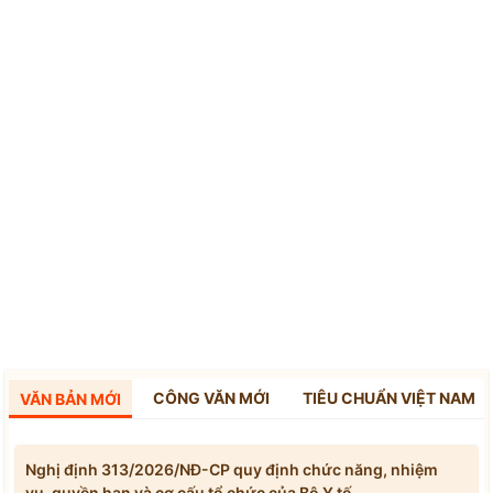
CÔNG VĂN MỚI
TIÊU CHUẨN VIỆT NAM
VĂN BẢN MỚI
Nghị định 313/2026/NĐ-CP quy định chức năng, nhiệm
vụ, quyền hạn và cơ cấu tổ chức của Bộ Y tế