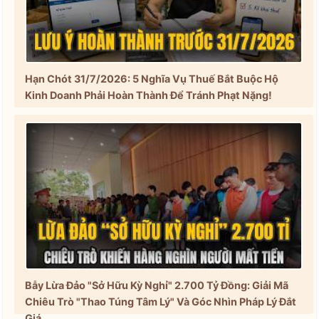
Hạn Chót 31/7/2026: 5 Nghĩa Vụ Thuế Bắt Buộc Hộ
Kinh Doanh Phải Hoàn Thành Để Tránh Phạt Nặng!
Bẫy Lừa Đảo "Sở Hữu Kỳ Nghỉ" 2.700 Tỷ Đồng: Giải Mã
Chiêu Trò "Thao Túng Tâm Lý" Và Góc Nhìn Pháp Lý Đắt
Giá