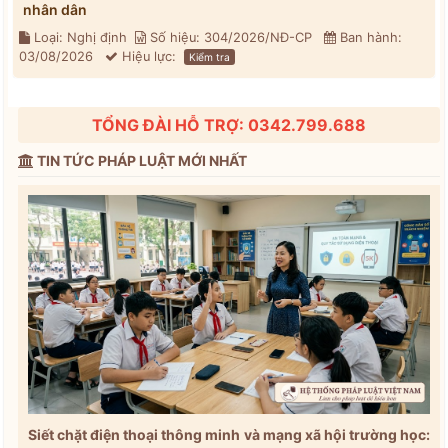
nhân dân
Loại: Nghị định
Số hiệu: 304/2026/NĐ-CP
Ban hành:
03/08/2026
Hiệu lực:
Kiểm tra
TỔNG ĐÀI HỖ TRỢ: 0342.799.688
TIN TỨC PHÁP LUẬT MỚI NHẤT
Siết chặt điện thoại thông minh và mạng xã hội trường học: