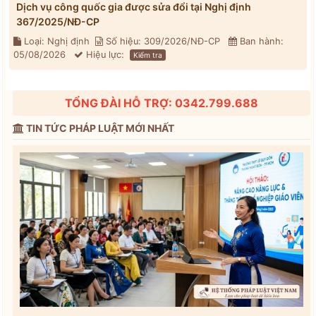
Dịch vụ công quốc gia được sửa đổi tại Nghị định
367/2025/NĐ-CP
Loại: Nghị định
Số hiệu: 309/2026/NĐ-CP
Ban hành:
05/08/2026
Hiệu lực:
Kiểm tra
TỔNG ĐÀI HỖ TRỢ: 0342.799.688
TIN TỨC PHÁP LUẬT MỚI NHẤT