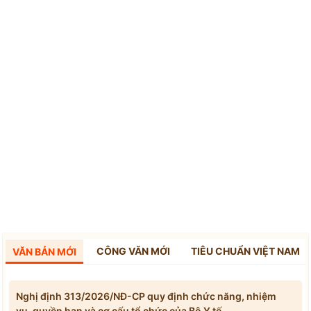
CÔNG VĂN MỚI
TIÊU CHUẨN VIỆT NAM
VĂN BẢN MỚI
Nghị định 313/2026/NĐ-CP quy định chức năng, nhiệm
vụ, quyền hạn và cơ cấu tổ chức của Bộ Y tế