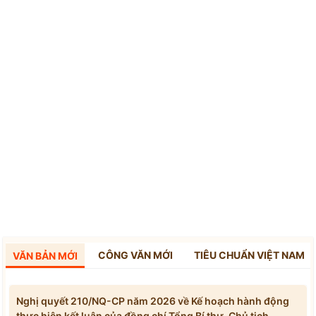
CÔNG VĂN MỚI
TIÊU CHUẨN VIỆT NAM
VĂN BẢN MỚI
Nghị quyết 210/NQ-CP năm 2026 về Kế hoạch hành động
thực hiện kết luận của đồng chí Tổng Bí thư, Chủ tịch