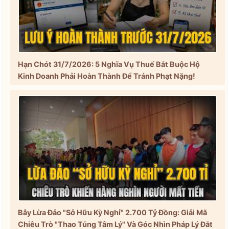
Hạn Chót 31/7/2026: 5 Nghĩa Vụ Thuế Bắt Buộc Hộ
Kinh Doanh Phải Hoàn Thành Để Tránh Phạt Nặng!
Bẫy Lừa Đảo "Sở Hữu Kỳ Nghỉ" 2.700 Tỷ Đồng: Giải Mã
Chiêu Trò "Thao Túng Tâm Lý" Và Góc Nhìn Pháp Lý Đắt