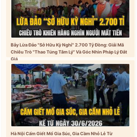
Bẫy Lừa Đảo "Sở Hữu Kỳ Nghỉ" 2.700 Tỷ Đồng: Giải Mã
Chiêu Trò "Thao Túng Tâm Lý" Và Góc Nhìn Pháp Lý Đắt
Giá
Hà Nội Cấm Giết Mổ Gia Súc, Gia Cầm Nhỏ Lẻ Từ