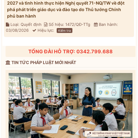
2027 và tình hình thực hiện Nghị quyết 71-NQ/TW về đột
phá phát triển giáo dục và đào tạo do Thủ tướng Chính
phủ ban hành
Loại: Quyết định
Số hiệu: 1472/QĐ-TTg
Ban hành:
03/08/2026
Hiệu lực:
Kiểm tra
TỔNG ĐÀI HỖ TRỢ: 0342.799.688
TIN TỨC PHÁP LUẬT MỚI NHẤT