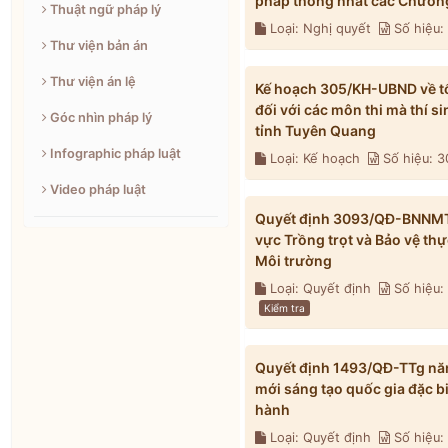
pháp thống nhất các Chương
Thuật ngữ pháp lý
Loại: Nghị quyết
Số hiệu
Thư viện bản án
Thư viện án lệ
Kế hoạch 305/KH-UBND về tổ 
đối với các môn thi mà thí s
Góc nhìn pháp lý
tỉnh Tuyên Quang
Infographic pháp luật
Loại: Kế hoạch
Số hiệu: 
Video pháp luật
Quyết định 3093/QĐ-BNNMT n
vực Trồng trọt và Bảo vệ th
Môi trường
Loại: Quyết định
Số hiệu
Kiểm tra
Quyết định 1493/QĐ-TTg năm
mới sáng tạo quốc gia đặc b
hành
Loại: Quyết định
Số hiệu: