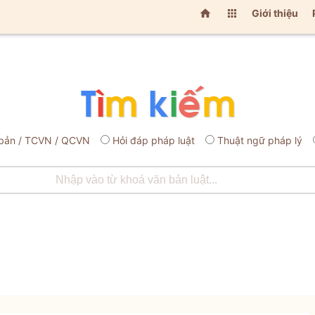


Giới thiệu
bản / TCVN / QCVN
Hỏi đáp pháp luật
Thuật ngữ pháp lý