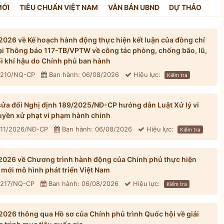
MỚI
TIÊU CHUẨN VIỆT NAM
VĂN BẢN UBND
DỰ THẢO
026 về Kế hoạch hành động thực hiện kết luận của đồng chí
tại Thông báo 117-TB/VPTW về công tác phòng, chống bão, lũ,
đổi khí hậu do Chính phủ ban hành
: 210/NQ-CP
Ban hành: 06/08/2026
Hiệu lực:
Kiểm tra
ửa đổi Nghị định 189/2025/NĐ-CP hướng dẫn Luật Xử lý vi
yền xử phạt vi phạm hành chính
311/2026/NĐ-CP
Ban hành: 06/08/2026
Hiệu lực:
Kiểm tra
026 về Chương trình hành động của Chính phủ thực hiện
mới mô hình phát triển Việt Nam
: 217/NQ-CP
Ban hành: 06/08/2026
Hiệu lực:
Kiểm tra
026 thông qua Hồ sơ của Chính phủ trình Quốc hội về giải