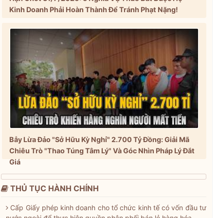
Kinh Doanh Phải Hoàn Thành Để Tránh Phạt Nặng!
Bẫy Lừa Đảo "Sở Hữu Kỳ Nghỉ" 2.700 Tỷ Đồng: Giải Mã
Chiêu Trò "Thao Túng Tâm Lý" Và Góc Nhìn Pháp Lý Đắt
Giá
THỦ TỤC HÀNH CHÍNH
Cấp Giấy phép kinh doanh cho tổ chức kinh tế có vốn đầu tư
nước ngoài để thực hiện quyền phân phối bán lẻ hàng hóa