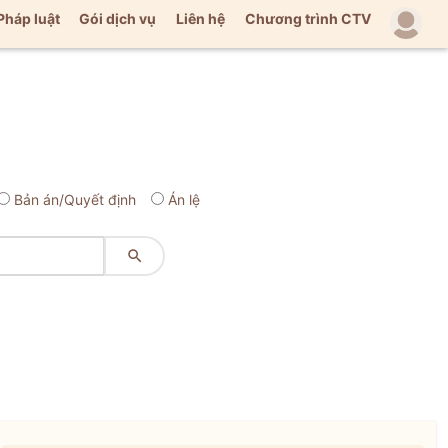
Pháp luật
Gói dịch vụ
Liên hệ
Chương trình CTV
Bản án/Quyết định
Án lệ
