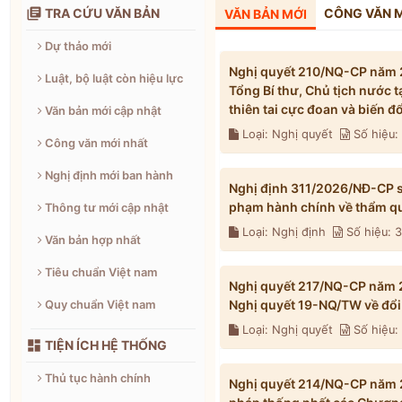

TRA CỨU VĂN BẢN
CÔNG VĂN 
VĂN BẢN MỚI
Dự thảo mới
Nghị quyết 210/NQ-CP năm 2
Luật, bộ luật còn hiệu lực
Tổng Bí thư, Chủ tịch nước 
thiên tai cực đoan và biến 
Văn bản mới cập nhật
Loại: Nghị quyết
Số hiệu
Công văn mới nhất
Nghị định mới ban hành
Nghị định 311/2026/NĐ-CP s
phạm hành chính về thẩm qu
Thông tư mới cập nhật
Loại: Nghị định
Số hiệu: 
Văn bản hợp nhất
Tiêu chuẩn Việt nam
Nghị quyết 217/NQ-CP năm 2
Nghị quyết 19-NQ/TW về đổi 
Quy chuẩn Việt nam
Loại: Nghị quyết
Số hiệu

TIỆN ÍCH HỆ THỐNG
Thủ tục hành chính
Nghị quyết 214/NQ-CP năm 2