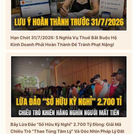
Hạn Chót 31/7/2026: 5 Nghĩa Vụ Thuế Bắt Buộc Hộ
Kinh Doanh Phải Hoàn Thành Để Tránh Phạt Nặng!
Bẫy Lừa Đảo "Sở Hữu Kỳ Nghỉ" 2.700 Tỷ Đồng: Giải Mã
Chiêu Trò "Thao Túng Tâm Lý" Và Góc Nhìn Pháp Lý Đắt