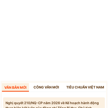
CÔNG VĂN MỚI
TIÊU CHUẨN VIỆT NAM
VĂN BẢN MỚI
Nghị quyết 210/NQ-CP năm 2026 về Kế hoạch hành động
thực hiện kết luận của đồng chí Tổng Bí thư, Chủ tịch