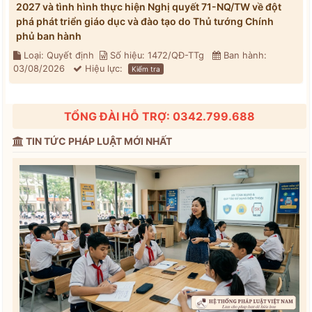
2027 và tình hình thực hiện Nghị quyết 71-NQ/TW về đột
phá phát triển giáo dục và đào tạo do Thủ tướng Chính
phủ ban hành
Loại: Quyết định
Số hiệu: 1472/QĐ-TTg
Ban hành:
03/08/2026
Hiệu lực:
Kiểm tra
TỔNG ĐÀI HỖ TRỢ: 0342.799.688
TIN TỨC PHÁP LUẬT MỚI NHẤT