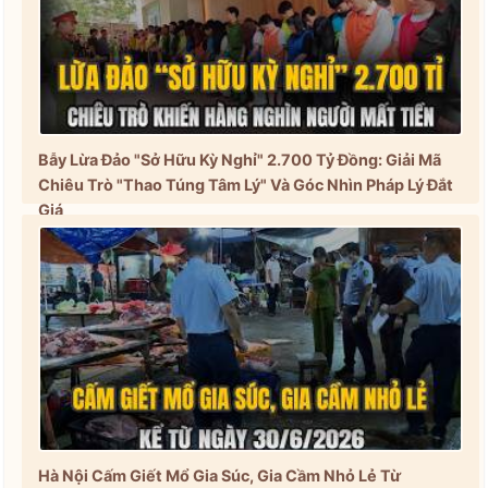
Bẫy Lừa Đảo "Sở Hữu Kỳ Nghỉ" 2.700 Tỷ Đồng: Giải Mã
Chiêu Trò "Thao Túng Tâm Lý" Và Góc Nhìn Pháp Lý Đắt
Giá
Hà Nội Cấm Giết Mổ Gia Súc, Gia Cầm Nhỏ Lẻ Từ