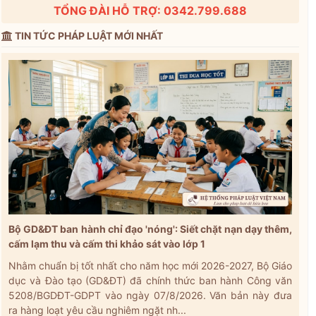
TỔNG ĐÀI HỖ TRỢ: 0342.799.688
TIN TỨC PHÁP LUẬT MỚI NHẤT
Bộ GD&ĐT ban hành chỉ đạo 'nóng': Siết chặt nạn dạy thêm,
cấm lạm thu và cấm thi khảo sát vào lớp 1
Nhằm chuẩn bị tốt nhất cho năm học mới 2026-2027, Bộ Giáo
dục và Đào tạo (GD&ĐT) đã chính thức ban hành Công văn
5208/BGDĐT-GDPT vào ngày 07/8/2026. Văn bản này đưa
ra hàng loạt yêu cầu nghiêm ngặt nh...