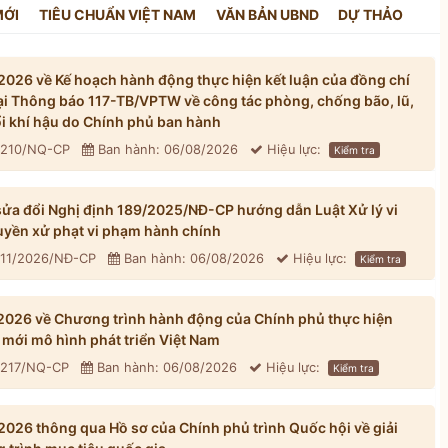
MỚI
TIÊU CHUẨN VIỆT NAM
VĂN BẢN UBND
DỰ THẢO
026 về Kế hoạch hành động thực hiện kết luận của đồng chí
tại Thông báo 117-TB/VPTW về công tác phòng, chống bão, lũ,
đổi khí hậu do Chính phủ ban hành
: 210/NQ-CP
Ban hành: 06/08/2026
Hiệu lực:
Kiểm tra
ửa đổi Nghị định 189/2025/NĐ-CP hướng dẫn Luật Xử lý vi
yền xử phạt vi phạm hành chính
311/2026/NĐ-CP
Ban hành: 06/08/2026
Hiệu lực:
Kiểm tra
026 về Chương trình hành động của Chính phủ thực hiện
mới mô hình phát triển Việt Nam
: 217/NQ-CP
Ban hành: 06/08/2026
Hiệu lực:
Kiểm tra
026 thông qua Hồ sơ của Chính phủ trình Quốc hội về giải