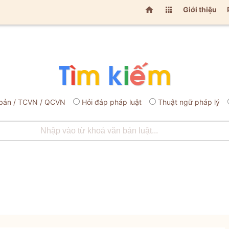


Giới thiệu
bản / TCVN / QCVN
Hỏi đáp pháp luật
Thuật ngữ pháp lý