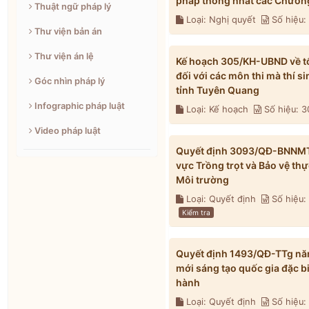
pháp thống nhất các Chương
Thuật ngữ pháp lý
Loại: Nghị quyết
Số hiệu
Thư viện bản án
Thư viện án lệ
Kế hoạch 305/KH-UBND về tổ 
đối với các môn thi mà thí s
Góc nhìn pháp lý
tỉnh Tuyên Quang
Infographic pháp luật
Loại: Kế hoạch
Số hiệu: 
Video pháp luật
Quyết định 3093/QĐ-BNNMT n
vực Trồng trọt và Bảo vệ th
Môi trường
Loại: Quyết định
Số hiệu
Kiểm tra
Quyết định 1493/QĐ-TTg năm
mới sáng tạo quốc gia đặc b
hành
Loại: Quyết định
Số hiệu: