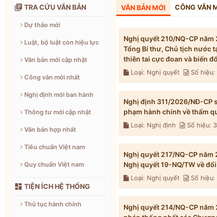

TRA CỨU VĂN BẢN
CÔNG VĂN 
VĂN BẢN MỚI
Dự thảo mới
Nghị quyết 210/NQ-CP năm 2
Luật, bộ luật còn hiệu lực
Tổng Bí thư, Chủ tịch nước 
thiên tai cực đoan và biến 
Văn bản mới cập nhật
Loại: Nghị quyết
Số hiệu
Công văn mới nhất
Nghị định mới ban hành
Nghị định 311/2026/NĐ-CP s
phạm hành chính về thẩm qu
Thông tư mới cập nhật
Loại: Nghị định
Số hiệu: 
Văn bản hợp nhất
Tiêu chuẩn Việt nam
Nghị quyết 217/NQ-CP năm 2
Nghị quyết 19-NQ/TW về đổi 
Quy chuẩn Việt nam
Loại: Nghị quyết
Số hiệu

TIỆN ÍCH HỆ THỐNG
Thủ tục hành chính
Nghị quyết 214/NQ-CP năm 2