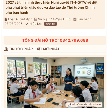
2027 và tình hình thực hiện Nghị quyết 71-NQ/TW về đột
phá phát triển giáo dục và đào tạo do Thủ tướng Chính
phủ ban hành
Loại: Quyết định
Số hiệu: 1472/QĐ-TTg
Ban hành:
03/08/2026
Hiệu lực:
Kiểm tra
TỔNG ĐÀI HỖ TRỢ: 0342.799.688
TIN TỨC PHÁP LUẬT MỚI NHẤT