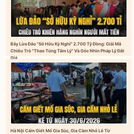
Bẫy Lừa Đảo "Sở Hữu Kỳ Nghỉ" 2.700 Tỷ Đồng: Giải Mã
Chiêu Trò "Thao Túng Tâm Lý" Và Góc Nhìn Pháp Lý Đắt
Giá
Hà Nội Cấm Giết Mổ Gia Súc, Gia Cầm Nhỏ Lẻ Từ