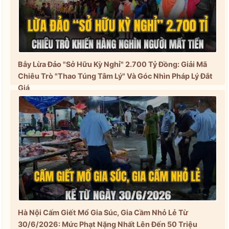
Bẫy Lừa Đảo "Sở Hữu Kỳ Nghỉ" 2.700 Tỷ Đồng: Giải Mã
Chiêu Trò "Thao Túng Tâm Lý" Và Góc Nhìn Pháp Lý Đắt
Giá
Hà Nội Cấm Giết Mổ Gia Súc, Gia Cầm Nhỏ Lẻ Từ
30/6/2026: Mức Phạt Nặng Nhất Lên Đến 50 Triệu