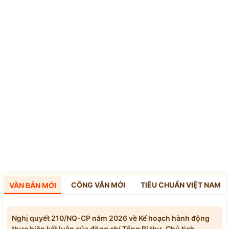
CÔNG VĂN MỚI
TIÊU CHUẨN VIỆT NAM
VĂN BẢN MỚI
Nghị quyết 210/NQ-CP năm 2026 về Kế hoạch hành động
thực hiện kết luận của đồng chí Tổng Bí thư, Chủ tịch