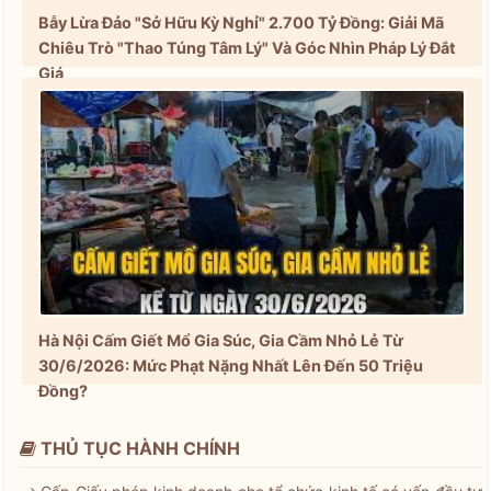
Bẫy Lừa Đảo "Sở Hữu Kỳ Nghỉ" 2.700 Tỷ Đồng: Giải Mã
Chiêu Trò "Thao Túng Tâm Lý" Và Góc Nhìn Pháp Lý Đắt
Giá
Hà Nội Cấm Giết Mổ Gia Súc, Gia Cầm Nhỏ Lẻ Từ
30/6/2026: Mức Phạt Nặng Nhất Lên Đến 50 Triệu
Đồng?
THỦ TỤC HÀNH CHÍNH