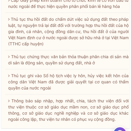
Cấp Giấy phép kinh doanh cho tổ chức kinh tế có vốn đầu tư
nước ngoài để thực hiện quyền phân phối bán lẻ hàng hóa
Thủ tục thu hồi đất do chấm dứt việc sử dụng đất theo pháp
luật, tự nguyện trả lại đất đối với trường hợp thu hồi đất của hộ
gia đình, cá nhân, cộng đồng dân cư, thu hồi đất ở của người
Việt Nam định cư ở nước ngoài được sở hữu nhà ở tại Việt Nam
(TTHC cấp huyện)
Thủ tục chứng thực văn bản thỏa thuận phân chia di sản mà
di sản là động sản, quyền sử dụng đất, nhà ở
Thủ tục ghi vào Sổ hộ tịch việc ly hôn, hủy việc kết hôn của
công dân Việt Nam đã được giải quyết tại cơ quan có thẩm
quyền của nước ngoài
Thông báo sáp nhập, hợp nhất, chia, tách thư viện đối với
thư viện thuộc cơ sở giáo dục mầm non, cơ sở giáo dục phổ
thông, cơ sở giáo dục nghề nghiệp và cơ sở giáo dục khác
ngoài công lập, thư viện tư nhân có phục vụ cộng đồng.