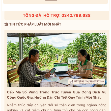
TỔNG ĐÀI HỖ TRỢ: 0342.799.688
TIN TỨC PHÁP LUẬT MỚI NHẤT
Cấp Mã Số Vùng Trồng Trực Tuyến Qua Cổng Dịch Vụ
Công Quốc Gia: Hướng Dẫn Chi Tiết Quy Trình Mới Nhất
Nhằm thúc đẩy chuyển đổi số toàn diện trong ngành nông
nghiệp và cắt giảm chi phí tuân thủ cho bà con nông dân,