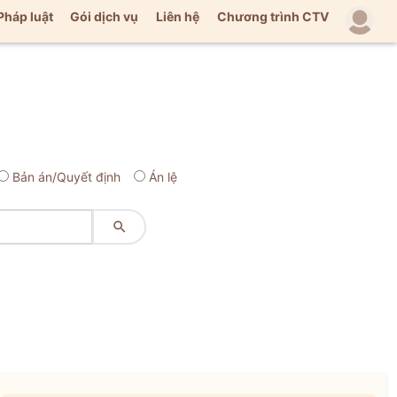
Pháp luật
Gói dịch vụ
Liên hệ
Chương trình CTV
Bản án/Quyết định
Án lệ
