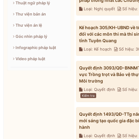
pháp thống nhất các Chương
Thuật ngữ pháp lý
Loại: Nghị quyết
Số hiệu
Thư viện bản án
Thư viện án lệ
Kế hoạch 305/KH-UBND về tổ 
đối với các môn thi mà thí s
Góc nhìn pháp lý
tỉnh Tuyên Quang
Infographic pháp luật
Loại: Kế hoạch
Số hiệu: 
Video pháp luật
Quyết định 3093/QĐ-BNNMT n
vực Trồng trọt và Bảo vệ th
Môi trường
Loại: Quyết định
Số hiệu
Kiểm tra
Quyết định 1493/QĐ-TTg năm
mới sáng tạo quốc gia đặc b
hành
Loại: Quyết định
Số hiệu: