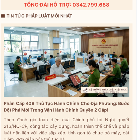
TỔNG ĐÀI HỖ TRỢ: 0342.799.688
TIN TỨC PHÁP LUẬT MỚI NHẤT
Phân Cấp 408 Thủ Tục Hành Chính Cho Địa Phương: Bước
Đột Phá Mới Trong Vận Hành Chính Quyền 2 Cấp!
Theo đánh giá toàn diện của Chính phủ tại Nghị quyết
216/NQ-CP, công tác xây dựng, hoàn thiện thể chế và pháp
luật gắn liền với việc sắp xếp, tinh gọn tổ chức bộ máy, cắt
giảm, đơn giản hóa thủ tục hà...