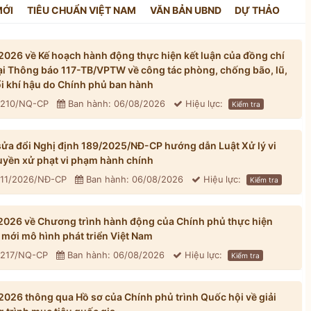
MỚI
TIÊU CHUẨN VIỆT NAM
VĂN BẢN UBND
DỰ THẢO
026 về Kế hoạch hành động thực hiện kết luận của đồng chí
tại Thông báo 117-TB/VPTW về công tác phòng, chống bão, lũ,
đổi khí hậu do Chính phủ ban hành
: 210/NQ-CP
Ban hành: 06/08/2026
Hiệu lực:
Kiểm tra
ửa đổi Nghị định 189/2025/NĐ-CP hướng dẫn Luật Xử lý vi
yền xử phạt vi phạm hành chính
311/2026/NĐ-CP
Ban hành: 06/08/2026
Hiệu lực:
Kiểm tra
026 về Chương trình hành động của Chính phủ thực hiện
mới mô hình phát triển Việt Nam
: 217/NQ-CP
Ban hành: 06/08/2026
Hiệu lực:
Kiểm tra
026 thông qua Hồ sơ của Chính phủ trình Quốc hội về giải