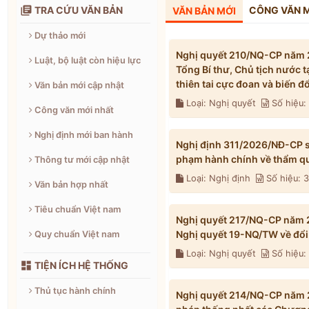

TRA CỨU VĂN BẢN
CÔNG VĂN 
VĂN BẢN MỚI
Dự thảo mới
Nghị quyết 210/NQ-CP năm 2
Luật, bộ luật còn hiệu lực
Tổng Bí thư, Chủ tịch nước 
thiên tai cực đoan và biến 
Văn bản mới cập nhật
Loại: Nghị quyết
Số hiệu
Công văn mới nhất
Nghị định mới ban hành
Nghị định 311/2026/NĐ-CP s
phạm hành chính về thẩm qu
Thông tư mới cập nhật
Loại: Nghị định
Số hiệu: 
Văn bản hợp nhất
Tiêu chuẩn Việt nam
Nghị quyết 217/NQ-CP năm 2
Nghị quyết 19-NQ/TW về đổi 
Quy chuẩn Việt nam
Loại: Nghị quyết
Số hiệu

TIỆN ÍCH HỆ THỐNG
Thủ tục hành chính
Nghị quyết 214/NQ-CP năm 2