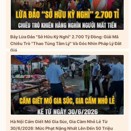
Bẫy Lừa Đảo "Sở Hữu Kỳ Nghỉ" 2.700 Tỷ Đồng: Giải Mã
Chiêu Trò "Thao Túng Tâm Lý" Và Góc Nhìn Pháp Lý Đắt
Giá
Hà Nội Cấm Giết Mổ Gia Súc, Gia Cầm Nhỏ Lẻ Từ
30/6/2026: Mức Phạt Nặng Nhất Lên Đến 50 Triệu