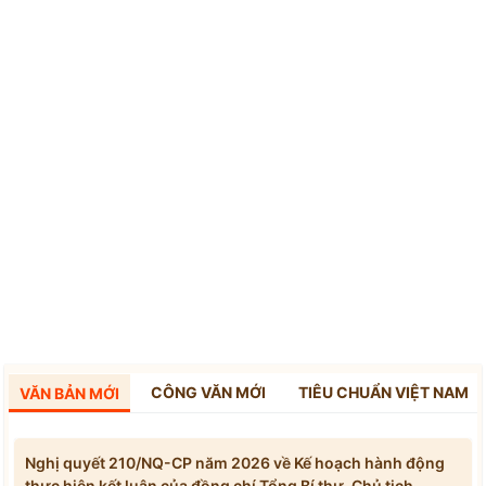
CÔNG VĂN MỚI
TIÊU CHUẨN VIỆT NAM
VĂN BẢN MỚI
Nghị quyết 210/NQ-CP năm 2026 về Kế hoạch hành động
thực hiện kết luận của đồng chí Tổng Bí thư, Chủ tịch