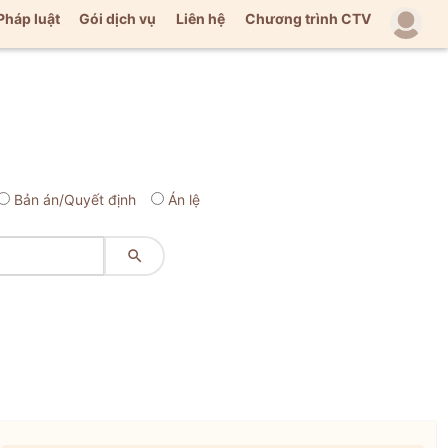
Pháp luật
Gói dịch vụ
Liên hệ
Chương trình CTV
Bản án/Quyết định
Án lệ
