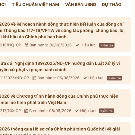
MỚI
TIÊU CHUẨN VIỆT NAM
VĂN BẢN UBND
DỰ THẢO
026 về Kế hoạch hành động thực hiện kết luận của đồng chí
tại Thông báo 117-TB/VPTW về công tác phòng, chống bão, lũ,
đổi khí hậu do Chính phủ ban hành
: 210/NQ-CP
Ban hành: 06/08/2026
Hiệu lực:
Kiểm tra
ửa đổi Nghị định 189/2025/NĐ-CP hướng dẫn Luật Xử lý vi
yền xử phạt vi phạm hành chính
311/2026/NĐ-CP
Ban hành: 06/08/2026
Hiệu lực:
Kiểm tra
026 về Chương trình hành động của Chính phủ thực hiện
mới mô hình phát triển Việt Nam
: 217/NQ-CP
Ban hành: 06/08/2026
Hiệu lực:
Kiểm tra
026 thông qua Hồ sơ của Chính phủ trình Quốc hội về giải