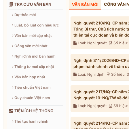

TRA CỨU VĂN BẢN
CÔNG VĂN 
VĂN BẢN MỚI
Dự thảo mới
Nghị quyết 210/NQ-CP năm 2
Luật, bộ luật còn hiệu lực
Tổng Bí thư, Chủ tịch nước 
thiên tai cực đoan và biến 
Văn bản mới cập nhật
Loại: Nghị quyết
Số hiệu
Công văn mới nhất
Nghị định mới ban hành
Nghị định 311/2026/NĐ-CP s
phạm hành chính về thẩm qu
Thông tư mới cập nhật
Loại: Nghị định
Số hiệu: 
Văn bản hợp nhất
Tiêu chuẩn Việt nam
Nghị quyết 217/NQ-CP năm 2
Nghị quyết 19-NQ/TW về đổi 
Quy chuẩn Việt nam
Loại: Nghị quyết
Số hiệu

TIỆN ÍCH HỆ THỐNG
Thủ tục hành chính
Nghị quyết 214/NQ-CP năm 2