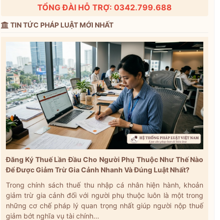
TỔNG ĐÀI HỖ TRỢ: 0342.799.688
TIN TỨC PHÁP LUẬT MỚI NHẤT
Đăng Ký Thuế Lần Đầu Cho Người Phụ Thuộc Như Thế Nào
Để Được Giảm Trừ Gia Cảnh Nhanh Và Đúng Luật Nhất?
Trong chính sách thuế thu nhập cá nhân hiện hành, khoản
giảm trừ gia cảnh đối với người phụ thuộc luôn là một trong
những cơ chế pháp lý quan trọng nhất giúp người nộp thuế
giảm bớt nghĩa vụ tài chính...