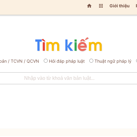


Giới thiệu
bản / TCVN / QCVN
Hỏi đáp pháp luật
Thuật ngữ pháp lý