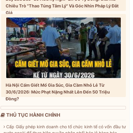
Chiêu Trò "Thao Túng Tâm Lý" Và Góc Nhìn Pháp Lý Đắt
Giá
Hà Nội Cấm Giết Mổ Gia Súc, Gia Cầm Nhỏ Lẻ Từ
30/6/2026: Mức Phạt Nặng Nhất Lên Đến 50 Triệu
Đồng?
THỦ TỤC HÀNH CHÍNH
Cấp Giấy phép kinh doanh cho tổ chức kinh tế có vốn đầu tư
nước ngoài để thực hiện quyền phân phối bán lẻ hàng hóa