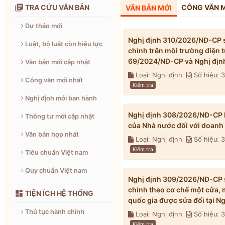

TRA CỨU VĂN BẢN
CÔNG VĂN 
VĂN BẢN MỚI
Dự thảo mới
Nghị định 310/2026/NĐ-CP s
Luật, bộ luật còn hiệu lực
chính trên môi trường điện 
69/2024/NĐ-CP và Nghị địn
Văn bản mới cập nhật
Loại: Nghị định
Số hiệu: 
Công văn mới nhất
Kiểm tra
Nghị định mới ban hành
Nghị định 308/2026/NĐ-CP h
Thông tư mới cập nhật
của Nhà nước đối với doanh
Văn bản hợp nhất
Loại: Nghị định
Số hiệu:
Kiểm tra
Tiêu chuẩn Việt nam
Quy chuẩn Việt nam
Nghị định 309/2026/NĐ-CP s
chính theo cơ chế một cửa, 

TIỆN ÍCH HỆ THỐNG
quốc gia được sửa đổi tại 
Thủ tục hành chính
Loại: Nghị định
Số hiệu:
Kiểm tra