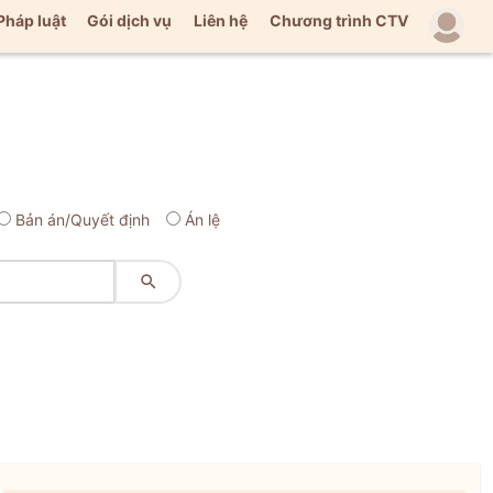
Pháp luật
Gói dịch vụ
Liên hệ
Chương trình CTV
Bản án/Quyết định
Án lệ
