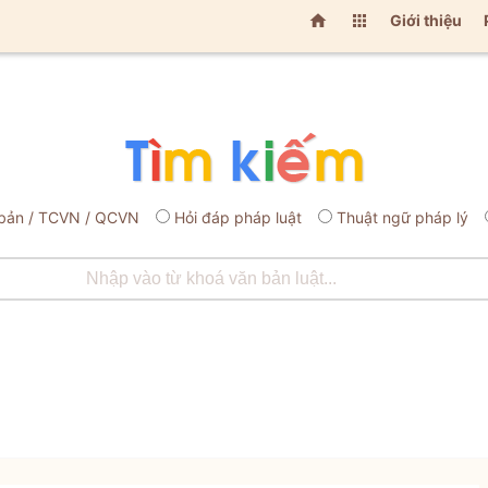


Giới thiệu
bản / TCVN / QCVN
Hỏi đáp pháp luật
Thuật ngữ pháp lý