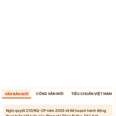
CÔNG VĂN MỚI
TIÊU CHUẨN VIỆT NAM
VĂN BẢN MỚI
Nghị quyết 210/NQ-CP năm 2026 về Kế hoạch hành động
thực hiện kết luận của đồng chí Tổng Bí thư, Chủ tịch