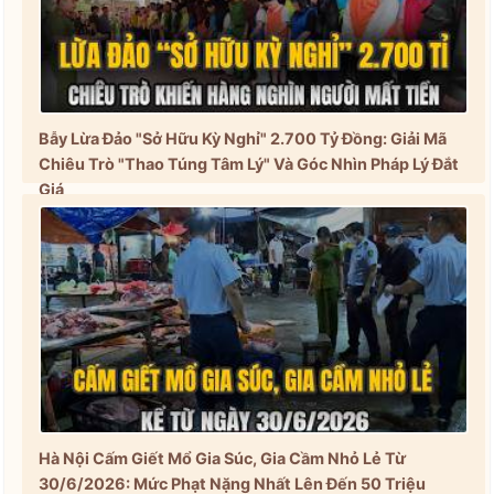
Bẫy Lừa Đảo "Sở Hữu Kỳ Nghỉ" 2.700 Tỷ Đồng: Giải Mã
Chiêu Trò "Thao Túng Tâm Lý" Và Góc Nhìn Pháp Lý Đắt
Giá
Hà Nội Cấm Giết Mổ Gia Súc, Gia Cầm Nhỏ Lẻ Từ
30/6/2026: Mức Phạt Nặng Nhất Lên Đến 50 Triệu