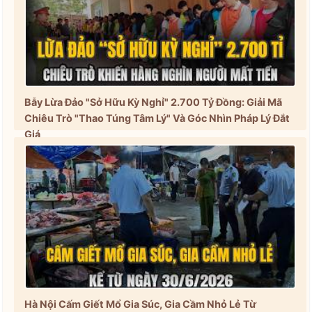
Bẫy Lừa Đảo "Sở Hữu Kỳ Nghỉ" 2.700 Tỷ Đồng: Giải Mã
Chiêu Trò "Thao Túng Tâm Lý" Và Góc Nhìn Pháp Lý Đắt
Giá
Hà Nội Cấm Giết Mổ Gia Súc, Gia Cầm Nhỏ Lẻ Từ