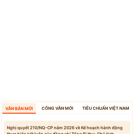
CÔNG VĂN MỚI
TIÊU CHUẨN VIỆT NAM
VĂN BẢN MỚI
Nghị quyết 210/NQ-CP năm 2026 về Kế hoạch hành động
thực hiện kết luận của đồng chí Tổng Bí thư, Chủ tịch