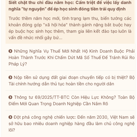
Siết chặt thu chi đầu năm học: Cấm triệt để việc lấy danh
nghĩa “tự nguyện” để ép học sinh đóng tiền trái quy định
Trước thềm năm học mới, tình trạng lạm thu, biến tướng các
khoản đóng góp "xã hội hóa" thành gánh nặng bắt buộc hay
ép buộc học sinh học thêm, tham gia liên kết đào tạo luôn là
vấn đề nhức nhối gây bứ...
Những Nghĩa Vụ Thuế Mới Nhất Hộ Kinh Doanh Buộc Phải
Hoàn Thành Trước Khi Chấm Dứt Mã Số Thuế Để Tránh Rủi Ro
Pháp Lý?
Nộp tiền sử dụng đất giai đoạn chuyển tiếp có bị thiệt? Bộ
Tài chính hướng dẫn thủ tục hoàn tiền cho người dân
Thông tư 69/2025/TT-BTC Còn Hiệu Lực Không? Toàn Bộ
Điểm Mới Quan Trọng Doanh Nghiệp Cần Nắm Rõ
Đột phá công nghệ chiến lược: Đến năm 2030, Việt Nam sẽ
sở hữu bao nhiêu doanh nghiệp hàng đầu làm chủ công nghệ
lõi?