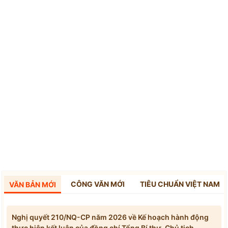
CÔNG VĂN MỚI
TIÊU CHUẨN VIỆT NAM
VĂN BẢN MỚI
Nghị quyết 210/NQ-CP năm 2026 về Kế hoạch hành động
thực hiện kết luận của đồng chí Tổng Bí thư, Chủ tịch