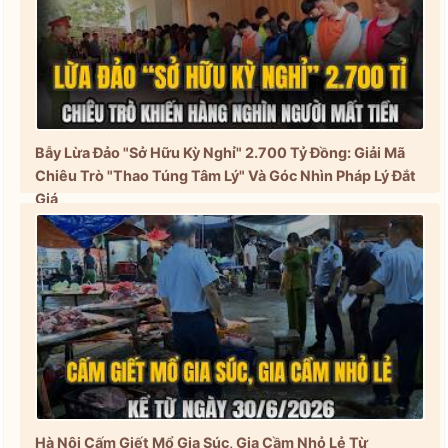
Bẫy Lừa Đảo "Sở Hữu Kỳ Nghỉ" 2.700 Tỷ Đồng: Giải Mã
Chiêu Trò "Thao Túng Tâm Lý" Và Góc Nhìn Pháp Lý Đắt
Giá
Hà Nội Cấm Giết Mổ Gia Súc, Gia Cầm Nhỏ Lẻ Từ