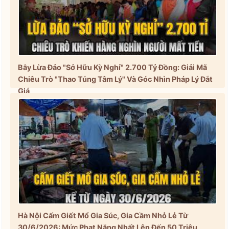
Bẫy Lừa Đảo "Sở Hữu Kỳ Nghỉ" 2.700 Tỷ Đồng: Giải Mã
Chiêu Trò "Thao Túng Tâm Lý" Và Góc Nhìn Pháp Lý Đắt
Giá
Hà Nội Cấm Giết Mổ Gia Súc, Gia Cầm Nhỏ Lẻ Từ
30/6/2026: Mức Phạt Nặng Nhất Lên Đến 50 Triệu