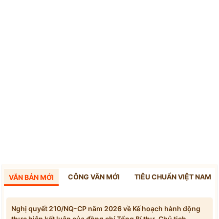
CÔNG VĂN MỚI
TIÊU CHUẨN VIỆT NAM
VĂN BẢN MỚI
Nghị quyết 210/NQ-CP năm 2026 về Kế hoạch hành động
thực hiện kết luận của đồng chí Tổng Bí thư, Chủ tịch