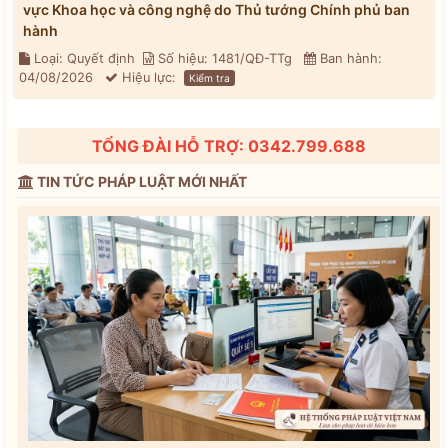
vực Khoa học và công nghệ do Thủ tướng Chính phủ ban
hành
Loại: Quyết định
Số hiệu: 1481/QĐ-TTg
Ban hành:
04/08/2026
Hiệu lực:
Kiểm tra
TỔNG ĐÀI HỖ TRỢ: 0342.799.688
TIN TỨC PHÁP LUẬT MỚI NHẤT