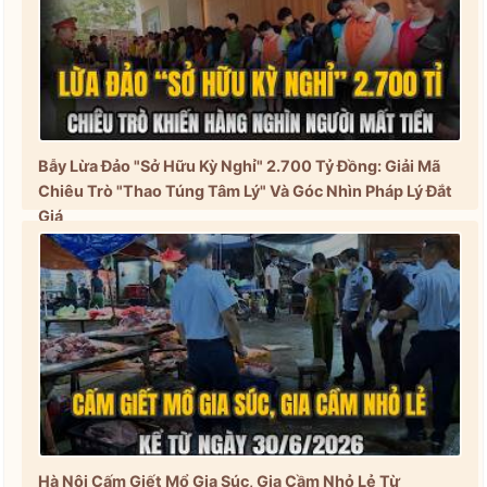
Bẫy Lừa Đảo "Sở Hữu Kỳ Nghỉ" 2.700 Tỷ Đồng: Giải Mã
Chiêu Trò "Thao Túng Tâm Lý" Và Góc Nhìn Pháp Lý Đắt
Giá
Hà Nội Cấm Giết Mổ Gia Súc, Gia Cầm Nhỏ Lẻ Từ