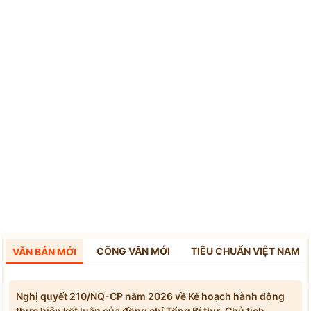
CÔNG VĂN MỚI
TIÊU CHUẨN VIỆT NAM
VĂN BẢN MỚI
Nghị quyết 210/NQ-CP năm 2026 về Kế hoạch hành động
thực hiện kết luận của đồng chí Tổng Bí thư, Chủ tịch