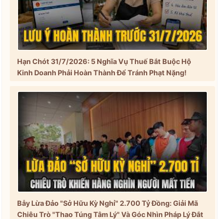
Hạn Chót 31/7/2026: 5 Nghĩa Vụ Thuế Bắt Buộc Hộ
Kinh Doanh Phải Hoàn Thành Để Tránh Phạt Nặng!
Bẫy Lừa Đảo "Sở Hữu Kỳ Nghỉ" 2.700 Tỷ Đồng: Giải Mã
Chiêu Trò "Thao Túng Tâm Lý" Và Góc Nhìn Pháp Lý Đắt